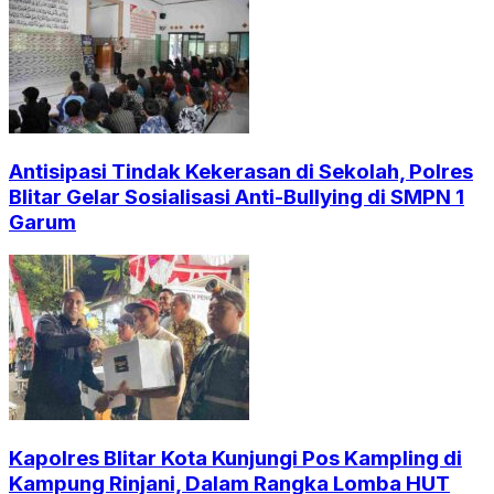
Antisipasi Tindak Kekerasan di Sekolah, Polres
Blitar Gelar Sosialisasi Anti-Bullying di SMPN 1
Garum
Kapolres Blitar Kota Kunjungi Pos Kampling di
Kampung Rinjani, Dalam Rangka Lomba HUT