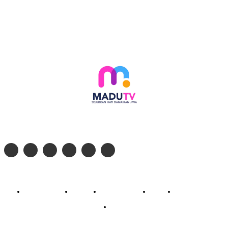
Follow social media kami di:
© 2026 - PT. Madinul Ulum Media Televisi Ummat Tulungagung, Jawa Timur
Profil Madu TV
Redaksi
Pedoman Siber
Kontak
Live Streaming
PodCast