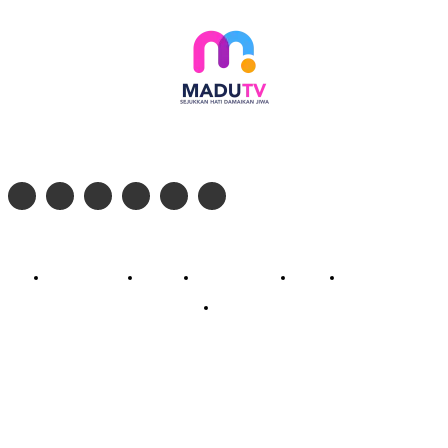
Follow social media kami di:
© 2026 - PT. Madinul Ulum Media Televisi Ummat Tulungagung, Jawa Timur
Profil Madu TV
Redaksi
Pedoman Siber
Kontak
Live Streaming
PodCast