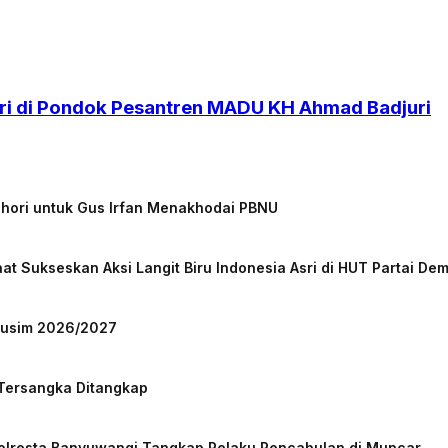
i di Pondok Pesantren MADU KH Ahmad Badjuri
chori untuk Gus Irfan Menakhodai PBNU
at Sukseskan Aksi Langit Biru Indonesia Asri di HUT Partai De
 Musim 2026/2027
 Tersangka Ditangkap
Polresta Banyuwangi Tangkap Pelaku Pencabulan di Muncar