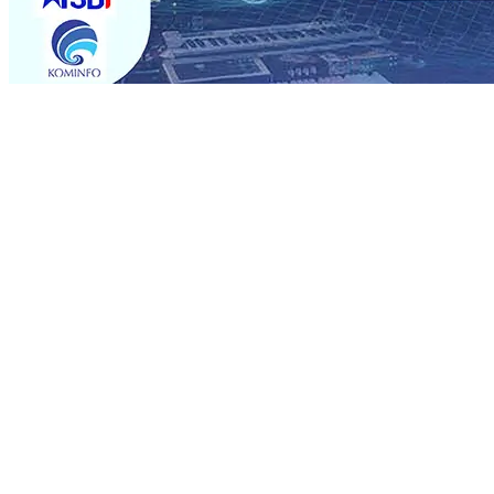
Trending
Rumah dan 6 Kendaraan Ludes Terbakar, Kerugian Capai 
Warga Tak Akan Gentar!, Pemkot “Kekeh” Dengan Mater
Salurkan Bantuan Gula
07 Agu 2026
•
BPJS Kesehatan Ke
07 Agu 2026
•
Pemain Pemain Baru Persik Kediri Terus
Rp123 Juta untuk Pendidikan, Sosial, dan Pelestarian Bu
Tembus 18 Ton/Ha
06 Agu 2026
•
Perkuat Kemitraan Den
Dhito Beri Beasiswa Siswa Peraih Medali Emas LKS Nasi
Kuatnya Basis Menabung Nasabah
06 Agu 2026
•
Rumah dan 6 Kendaraan Ludes Terbakar, Kerugian Capai 
Warga Tak Akan Gentar!, Pemkot “Kekeh” Dengan Mater
Salurkan Bantuan Gula
07 Agu 2026
•
BPJS Kesehatan Ke
07 Agu 2026
•
Pemain Pemain Baru Persik Kediri Terus
Rp123 Juta untuk Pendidikan, Sosial, dan Pelestarian Bu
Tembus 18 Ton/Ha
06 Agu 2026
•
Perkuat Kemitraan Den
Dhito Beri Beasiswa Siswa Peraih Medali Emas LKS Nasi
Kuatnya Basis Menabung Nasabah
06 Agu 2026
•