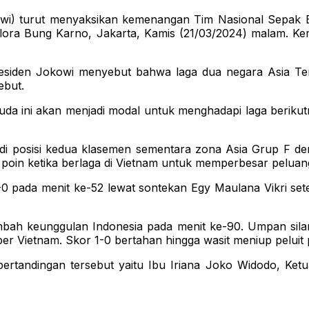
turut menyaksikan kemenangan Tim Nasional Sepak Bola 
lora Bung Karno, Jakarta, Kamis (21/03/2024) malam. Kem
residen Jokowi menyebut bahwa laga dua negara Asia Ten
ebut.
ni akan menjadi modal untuk menghadapi laga berikutnya
di posisi kedua klasemen sementara zona Asia Grup F deng
poin ketika berlaga di Vietnam untuk memperbesar peluang 
 pada menit ke-52 lewat sontekan Egy Maulana Vikri setela
bah keunggulan Indonesia pada menit ke-90. Umpan sil
per Vietnam. Skor 1-0 bertahan hingga wasit meniup peluit 
ertandingan tersebut yaitu Ibu Iriana Joko Widodo, Ke