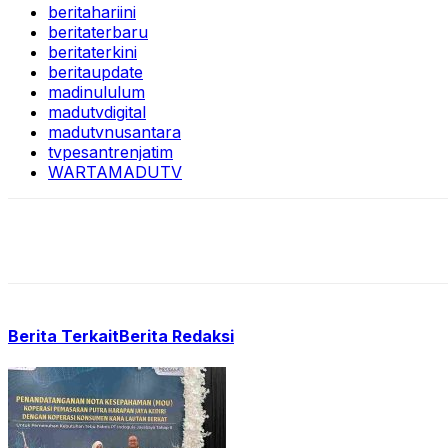
beritahariini
beritaterbaru
beritaterkini
beritaupdate
madinululum
madutvdigital
madutvnusantara
tvpesantrenjatim
WARTAMADUTV
Berita Terkait
Berita Redaksi