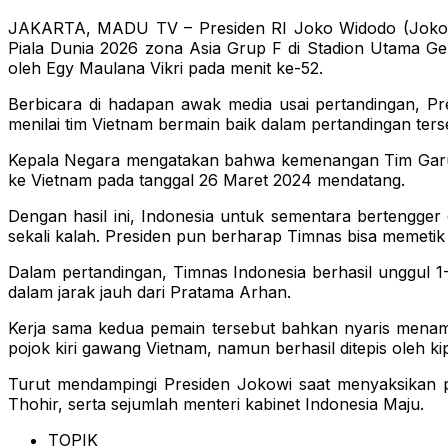
JAKARTA, MADU TV – Presiden RI Joko Widodo (Jokowi) 
Piala Dunia 2026 zona Asia Grup F di Stadion Utama Ge
oleh Egy Maulana Vikri pada menit ke-52.
Berbicara di hadapan awak media usai pertandingan, P
menilai tim Vietnam bermain baik dalam pertandingan ters
Kepala Negara mengatakan bahwa kemenangan Tim Garuda i
ke Vietnam pada tanggal 26 Maret 2024 mendatang.
Dengan hasil ini, Indonesia untuk sementara bertengger 
sekali kalah. Presiden pun berharap Timnas bisa memetik 
Dalam pertandingan, Timnas Indonesia berhasil unggul 1-0
dalam jarak jauh dari Pratama Arhan.
Kerja sama kedua pemain tersebut bahkan nyaris menam
pojok kiri gawang Vietnam, namun berhasil ditepis oleh ki
Turut mendampingi Presiden Jokowi saat menyaksikan p
Thohir, serta sejumlah menteri kabinet Indonesia Maju.
TOPIK