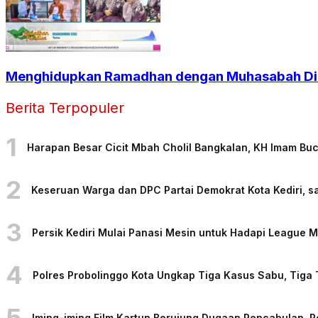
Menghidupkan Ramadhan dengan Muhasabah Dir
Berita Terpopuler
1
Harapan Besar Cicit Mbah Cholil Bangkalan, KH Imam Bu
2
Keseruan Warga dan DPC Partai Demokrat Kota Kediri, sa
3
Persik Kediri Mulai Panasi Mesin untuk Hadapi League
4
Polres Probolinggo Kota Ungkap Tiga Kasus Sabu, Tiga
5
Iming-iming Film Kartun Berujung Dugaan Pencabulan, 