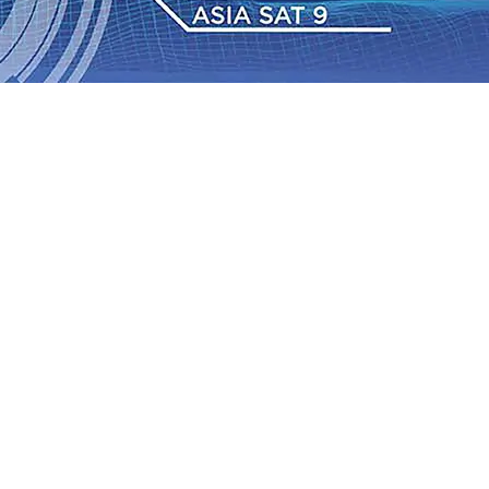
 TPA Pojok, Pengugat dan Saroja: Banding atau Kasasi,
sa Sekitar, PT SGN MKSO Kebun Dhoho Kembali
: Lebih Informatif, Lebih Fleksibel, dan Berkelanjutan
gu 2026
•
KAI Daop 7 Madiun Salurkan Bantuan TJSL
sis Grafenik Karbon, Hasil Panen Jagung di Mojokerto
Juta Kuintal di Hari ke-75
06 Agu 2026
•
Bangga, Mas
mpanan di Jawa Timur Terus Bertumbuh, menunjukan
 TPA Pojok, Pengugat dan Saroja: Banding atau Kasasi,
sa Sekitar, PT SGN MKSO Kebun Dhoho Kembali
: Lebih Informatif, Lebih Fleksibel, dan Berkelanjutan
gu 2026
•
KAI Daop 7 Madiun Salurkan Bantuan TJSL
sis Grafenik Karbon, Hasil Panen Jagung di Mojokerto
Juta Kuintal di Hari ke-75
06 Agu 2026
•
Bangga, Mas
mpanan di Jawa Timur Terus Bertumbuh, menunjukan