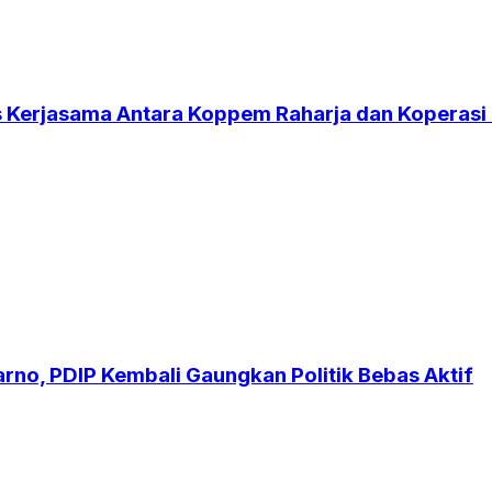
es Kerjasama Antara Koppem Raharja dan Koperasi
no, PDIP Kembali Gaungkan Politik Bebas Aktif