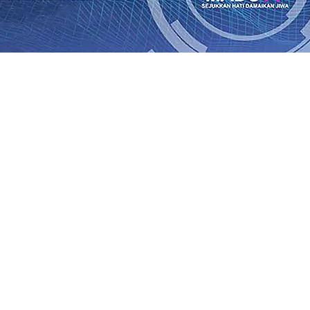
Rp1 Miliar
08 Agu 2026
•
Sebut Pemkot Kediri Arogan Soal
i Banding
07 Agu 2026
•
Perkuat Hubungan Dengan 17 De
diri Perkuat Sinergi dengan Media Kenalkan Wajah Baru JKN
 di Datangkan Perkuat Untuk Super League 2026/2027
06 A
daya
06 Agu 2026
•
ITS Perkenalkan Pupuk Probiotik Berba
gan Petani, PG Pesantren Baru Sukses Menggiling Tebu 4 
onal 2026
06 Agu 2026
•
Jumlah Rekening dan Nominal Si
Rp1 Miliar
08 Agu 2026
•
Sebut Pemkot Kediri Arogan Soal
i Banding
07 Agu 2026
•
Perkuat Hubungan Dengan 17 De
diri Perkuat Sinergi dengan Media Kenalkan Wajah Baru JKN
 di Datangkan Perkuat Untuk Super League 2026/2027
06 A
daya
06 Agu 2026
•
ITS Perkenalkan Pupuk Probiotik Berba
gan Petani, PG Pesantren Baru Sukses Menggiling Tebu 4 
onal 2026
06 Agu 2026
•
Jumlah Rekening dan Nominal Si