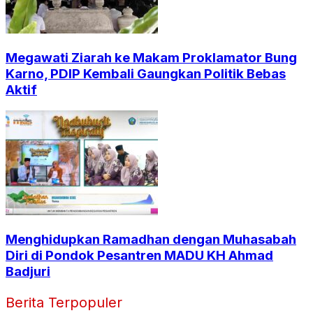
Megawati Ziarah ke Makam Proklamator Bung
Karno, PDIP Kembali Gaungkan Politik Bebas
Aktif
Menghidupkan Ramadhan dengan Muhasabah
Diri di Pondok Pesantren MADU KH Ahmad
Badjuri
Berita Terpopuler