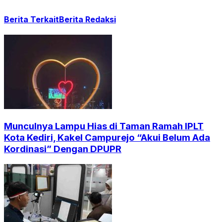
Berita Terkait
Berita Redaksi
Munculnya Lampu Hias di Taman Ramah IPLT
Kota Kediri, Kakel Campurejo “Akui Belum Ada
Kordinasi” Dengan DPUPR