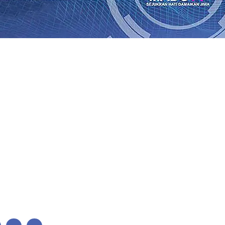
lkan Wajah Baru JKN: Lebih Informatif, Lebih Fleksibel, 
League 2026/2027
06 Agu 2026
•
KAI Daop 7 Madiun Salurk
Pupuk Probiotik Berbasis Grafenik Karbon, Hasil Panen 
ses Menggiling Tebu 4 Juta Kuintal di Hari ke-75
06 Agu 
ekening dan Nominal Simpanan di Jawa Timur Terus Ber
Kembali Salurkan 216 Bantuan Pertanian Bagi Petani
06 A
enuhnya Padam
05 Agu 2026
•
Sergio Castel dari Spanyol 
lkan Wajah Baru JKN: Lebih Informatif, Lebih Fleksibel, 
League 2026/2027
06 Agu 2026
•
KAI Daop 7 Madiun Salurk
Pupuk Probiotik Berbasis Grafenik Karbon, Hasil Panen 
ses Menggiling Tebu 4 Juta Kuintal di Hari ke-75
06 Agu 
ekening dan Nominal Simpanan di Jawa Timur Terus Ber
Kembali Salurkan 216 Bantuan Pertanian Bagi Petani
06 A
enuhnya Padam
05 Agu 2026
•
Sergio Castel dari Spanyol 