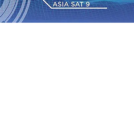
dan Berkelanjutan
07 Agu 2026
•
Pemain Pemain Baru
an Bantuan TJSL Rp123 Juta untuk Pendidikan, Sosial,
Jagung di Mojokerto Tembus 18 Ton/Ha
06 Agu 2026
•
2026
•
Bangga, Mas Dhito Beri Beasiswa Siswa Peraih
tumbuh, menunjukan Kuatnya Basis Menabung Nasabah
gu 2026
•
Kapolres Probolinggo Pimpin Langsung
Pastikan Gabung skuad Macan Putih
05 Agu 2026
•
dan Berkelanjutan
07 Agu 2026
•
Pemain Pemain Baru
an Bantuan TJSL Rp123 Juta untuk Pendidikan, Sosial,
Jagung di Mojokerto Tembus 18 Ton/Ha
06 Agu 2026
•
2026
•
Bangga, Mas Dhito Beri Beasiswa Siswa Peraih
tumbuh, menunjukan Kuatnya Basis Menabung Nasabah
gu 2026
•
Kapolres Probolinggo Pimpin Langsung
Pastikan Gabung skuad Macan Putih
05 Agu 2026
•