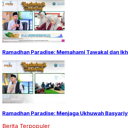
Ramadhan Paradise: Memahami Tawakal dan Ikht
Ramadhan Paradise: Menjaga Ukhuwah Basyariya
Berita Terpopuler