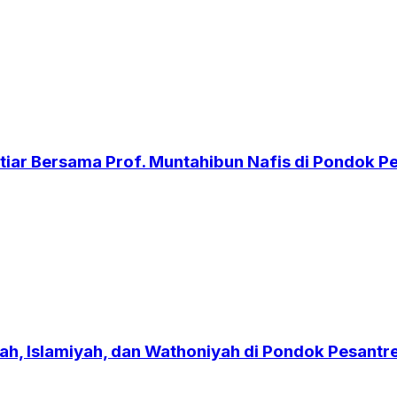
iar Bersama Prof. Muntahibun Nafis di Pondok 
h, Islamiyah, dan Wathoniyah di Pondok Pesant