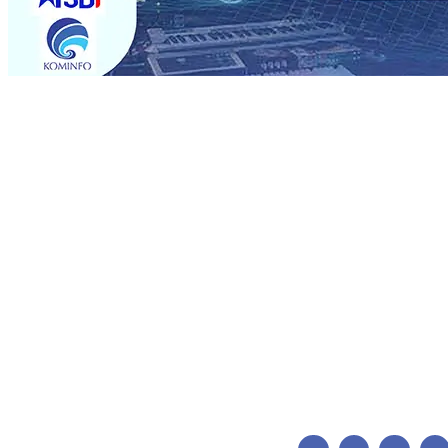
Trending
BPJS Kesehatan Kediri Perkuat Sinergi dengan Media Kena
Persik Kediri Terus di Datangkan Perkuat Untuk Super 
dan Pelestarian Budaya
06 Agu 2026
•
ITS Perkenalkan 
Perkuat Kemitraan Dengan Petani, PG Pesantren Baru Suk
Medali Emas LKS Nasional 2026
06 Agu 2026
•
Jumlah R
06 Agu 2026
•
Dukung Peningkatan Produksi, Mas Dhito 
Pemadaman Karhutla di Lereng Bromo, Api Belum Sep
BPJS Kesehatan Kediri Perkuat Sinergi dengan Media Kena
Persik Kediri Terus di Datangkan Perkuat Untuk Super 
dan Pelestarian Budaya
06 Agu 2026
•
ITS Perkenalkan 
Perkuat Kemitraan Dengan Petani, PG Pesantren Baru Suk
Medali Emas LKS Nasional 2026
06 Agu 2026
•
Jumlah R
06 Agu 2026
•
Dukung Peningkatan Produksi, Mas Dhito 
Pemadaman Karhutla di Lereng Bromo, Api Belum Sep