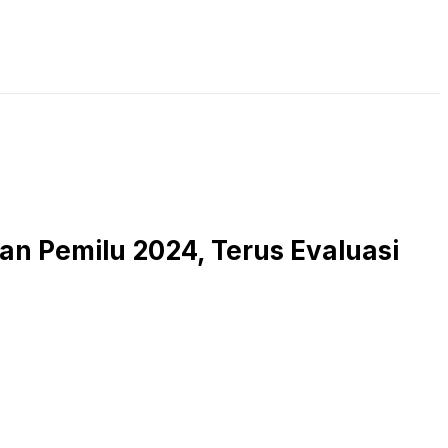
LIVE STREAMING
PODCAST
KAJIAN ISLAM
kan Pemilu 2024, Terus Evaluasi