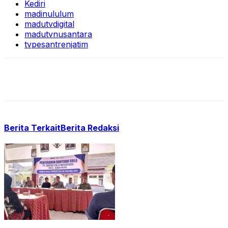
Kediri
madinululum
madutvdigital
madutvnusantara
tvpesantrenjatim
Berita Terkait
Berita Redaksi