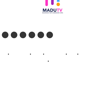
Follow social media kami di:
© 2026 - PT. Madinul Ulum Media Televisi Ummat Tulungagung, Jawa Timur
Profil Madu TV
Redaksi
Pedoman Siber
Kontak
Live Streaming
PodCast