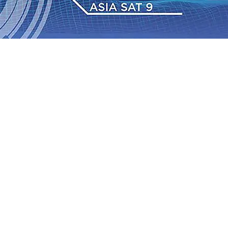
 2026
•
Semarak HUT ke-81 RI, Warga Kaswari Madiun
wah Jurnalisme Televisi Dan Demokrasi
09 Agu 2026
•
a Lampu Hias di Taman Ramah IPLT Kota Kediri, Kakel
0 Kader, Bidik Kemenangan Pilkada
08 Agu 2026
•
IAS Relasi Madiun-Adi Soemarmo Alami Gangguan
Rumah dan 6 Kendaraan Ludes Terbakar, Kerugian Capai
 Warga Tak Akan Gentar!, Pemkot “Kekeh” Dengan Materi
 2026
•
Semarak HUT ke-81 RI, Warga Kaswari Madiun
wah Jurnalisme Televisi Dan Demokrasi
09 Agu 2026
•
a Lampu Hias di Taman Ramah IPLT Kota Kediri, Kakel
0 Kader, Bidik Kemenangan Pilkada
08 Agu 2026
•
IAS Relasi Madiun-Adi Soemarmo Alami Gangguan
Rumah dan 6 Kendaraan Ludes Terbakar, Kerugian Capai
 Warga Tak Akan Gentar!, Pemkot “Kekeh” Dengan Materi