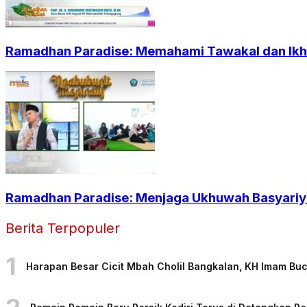
Ramadhan Paradise: Memahami Tawakal dan Ikht
Ramadhan Paradise: Menjaga Ukhuwah Basyariya
Berita Terpopuler
1
Harapan Besar Cicit Mbah Cholil Bangkalan, KH Imam Bu
2