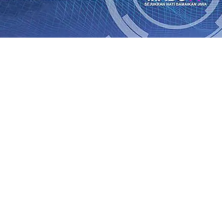
rkah, 30 PKL di Kraksaan Terima Tambahan Modal
10 Agu
Masuki Usia ke-28 tahun, IJTI Berkomitmen Menjaga Mar
wat PASPORIA di CFD Tulungagung
09 Agu 2026
•
Munculny
9 Agu 2026
•
Musancap PKB Kabupaten Blitar Diikuti 1.50
rasi Buka Layanan Paspor Akhir Pekan
08 Agu 2026
•
KA B
Daop 7 Madiun Sampaikan Permohonan Maaf
08 Agu 2026
•
al TPA Pojok, Pengugat dan Saroja: Banding atau Kasasi,
rkah, 30 PKL di Kraksaan Terima Tambahan Modal
10 Agu
Masuki Usia ke-28 tahun, IJTI Berkomitmen Menjaga Mar
wat PASPORIA di CFD Tulungagung
09 Agu 2026
•
Munculny
9 Agu 2026
•
Musancap PKB Kabupaten Blitar Diikuti 1.50
rasi Buka Layanan Paspor Akhir Pekan
08 Agu 2026
•
KA B
Daop 7 Madiun Sampaikan Permohonan Maaf
08 Agu 2026
•
al TPA Pojok, Pengugat dan Saroja: Banding atau Kasasi,