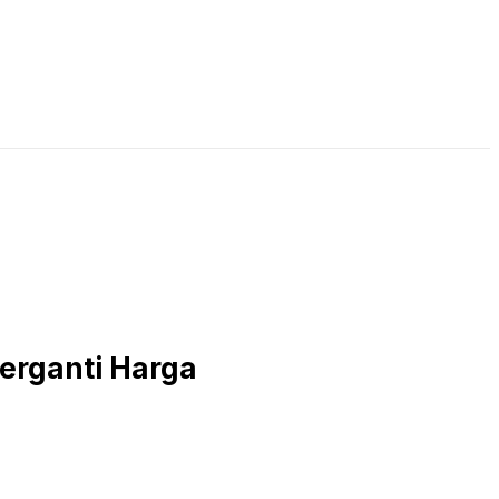
LIVE STREAMING
PODCAST
KAJIAN ISLAM
erganti Harga