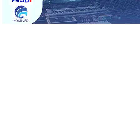
Trending
APKLI Perjuangan dan Pengusaha Ternak Sapi Tebar Be
Sulap Lingkungan Jadi Kampung Lampion
10 Agu 2026
•
Semarak HUT RI Ke-81, Imigrasi Blitar Jemput Bola Le
Campurejo “Akui Belum Ada Kordinasi” Dengan DPUPR
0
Semarak HUT RI ke-81 dan Hari Jadi ke-702 Blitar, Imig
Operasional, Perjalanan Sejumlah KA Terlambat, KAI 
Rp1 Miliar
08 Agu 2026
•
Sebut Pemkot Kediri Arogan So
Banding
07 Agu 2026
•
APKLI Perjuangan dan Pengusaha Ternak Sapi Tebar Be
Sulap Lingkungan Jadi Kampung Lampion
10 Agu 2026
•
Semarak HUT RI Ke-81, Imigrasi Blitar Jemput Bola Le
Campurejo “Akui Belum Ada Kordinasi” Dengan DPUPR
0
Semarak HUT RI ke-81 dan Hari Jadi ke-702 Blitar, Imig
Operasional, Perjalanan Sejumlah KA Terlambat, KAI 
Rp1 Miliar
08 Agu 2026
•
Sebut Pemkot Kediri Arogan So
Banding
07 Agu 2026
•