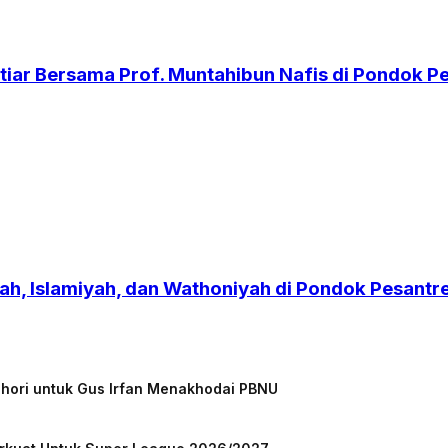
iar Bersama Prof. Muntahibun Nafis di Pondok 
h, Islamiyah, dan Wathoniyah di Pondok Pesant
chori untuk Gus Irfan Menakhodai PBNU