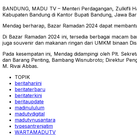
BANDUNG, MADU TV – Menteri Perdagangan, Zulkifli Has
Kabupaten Bandung di Kantor Bupati Bandung, Jawa Bara
Mendag berharap, Bazar Ramadan 2024 dapat membantu 
Di Bazar Ramadan 2024 ini, tersedia berbagai macam bar
juga souvenir dan makanan ringan dari UMKM binaan Di
Pada kesempatan ini, Mendag didampingi oleh Plt. Sekre
dan Barang Penting, Bambang Wisnubroto; Direktur Pen
M. Rivai Abbas.
TOPIK
beritahariini
beritaterbaru
beritaterkini
beritaupdate
madinululum
madutvdigital
madutvnusantara
tvpesantrenjatim
WARTAMADUTV