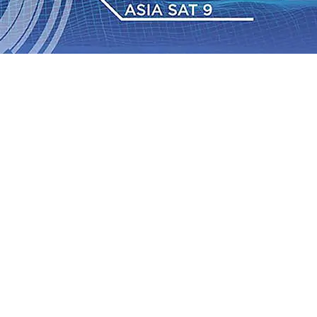
a Lampu Hias di Taman Ramah IPLT Kota Kediri, Kakel
0 Kader, Bidik Kemenangan Pilkada
08 Agu 2026
•
IAS Relasi Madiun-Adi Soemarmo Alami Gangguan
Rumah dan 6 Kendaraan Ludes Terbakar, Kerugian Capai
 Warga Tak Akan Gentar!, Pemkot “Kekeh” Dengan Materi
n Bantuan Gula
07 Agu 2026
•
BPJS Kesehatan Kediri
u 2026
•
Pemain Pemain Baru Persik Kediri Terus di
a Lampu Hias di Taman Ramah IPLT Kota Kediri, Kakel
0 Kader, Bidik Kemenangan Pilkada
08 Agu 2026
•
IAS Relasi Madiun-Adi Soemarmo Alami Gangguan
Rumah dan 6 Kendaraan Ludes Terbakar, Kerugian Capai
 Warga Tak Akan Gentar!, Pemkot “Kekeh” Dengan Materi
n Bantuan Gula
07 Agu 2026
•
BPJS Kesehatan Kediri
u 2026
•
Pemain Pemain Baru Persik Kediri Terus di