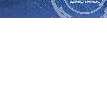
wat PASPORIA di CFD Tulungagung
09 Agu 2026
•
Munculny
9 Agu 2026
•
Musancap PKB Kabupaten Blitar Diikuti 1.50
rasi Buka Layanan Paspor Akhir Pekan
08 Agu 2026
•
KA B
Daop 7 Madiun Sampaikan Permohonan Maaf
08 Agu 2026
•
al TPA Pojok, Pengugat dan Saroja: Banding atau Kasasi,
sa Sekitar, PT SGN MKSO Kebun Dhoho Kembali Salurka
ebih Informatif, Lebih Fleksibel, dan Berkelanjutan
07 Ag
gu 2026
•
wat PASPORIA di CFD Tulungagung
09 Agu 2026
•
Munculny
9 Agu 2026
•
Musancap PKB Kabupaten Blitar Diikuti 1.50
rasi Buka Layanan Paspor Akhir Pekan
08 Agu 2026
•
KA B
Daop 7 Madiun Sampaikan Permohonan Maaf
08 Agu 2026
•
al TPA Pojok, Pengugat dan Saroja: Banding atau Kasasi,
sa Sekitar, PT SGN MKSO Kebun Dhoho Kembali Salurka
ebih Informatif, Lebih Fleksibel, dan Berkelanjutan
07 Ag
gu 2026
•