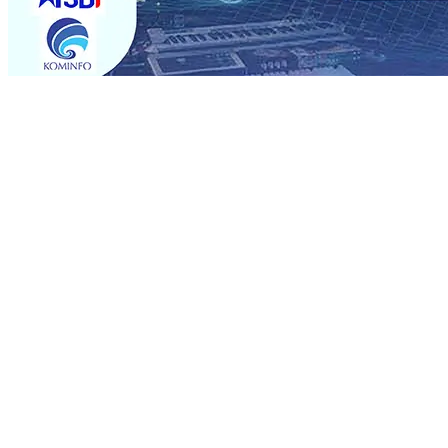
Trending
Semarak HUT RI Ke-81, Imigrasi Blitar Jemput Bola Le
Campurejo “Akui Belum Ada Kordinasi” Dengan DPUPR
0
Semarak HUT RI ke-81 dan Hari Jadi ke-702 Blitar, Imig
Operasional, Perjalanan Sejumlah KA Terlambat, KAI 
Rp1 Miliar
08 Agu 2026
•
Sebut Pemkot Kediri Arogan So
Banding
07 Agu 2026
•
Perkuat Hubungan Dengan 17 De
Perkuat Sinergi dengan Media Kenalkan Wajah Baru JKN: L
Datangkan Perkuat Untuk Super League 2026/2027
06 A
Semarak HUT RI Ke-81, Imigrasi Blitar Jemput Bola Le
Campurejo “Akui Belum Ada Kordinasi” Dengan DPUPR
0
Semarak HUT RI ke-81 dan Hari Jadi ke-702 Blitar, Imig
Operasional, Perjalanan Sejumlah KA Terlambat, KAI 
Rp1 Miliar
08 Agu 2026
•
Sebut Pemkot Kediri Arogan So
Banding
07 Agu 2026
•
Perkuat Hubungan Dengan 17 De
Perkuat Sinergi dengan Media Kenalkan Wajah Baru JKN: L
Datangkan Perkuat Untuk Super League 2026/2027
06 A