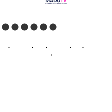
Follow social media kami di:
© 2026 - PT. Madinul Ulum Media Televisi Ummat Tulungagung, Jawa Timur
Profil Madu TV
Redaksi
Pedoman Siber
Kontak
Live Streaming
PodCast