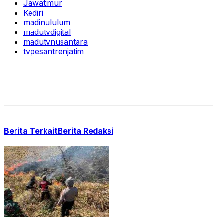
Jawatimur
Kediri
madinululum
madutvdigital
madutvnusantara
tvpesantrenjatim
Berita Terkait
Berita Redaksi