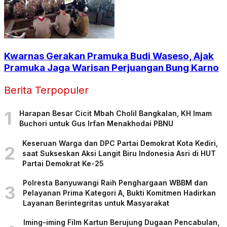
Kwarnas Gerakan Pramuka Budi Waseso, Ajak
Pramuka Jaga Warisan Perjuangan Bung Karno
Berita Terpopuler
1
Harapan Besar Cicit Mbah Cholil Bangkalan, KH Imam
Buchori untuk Gus Irfan Menakhodai PBNU
Keseruan Warga dan DPC Partai Demokrat Kota Kediri,
2
saat Sukseskan Aksi Langit Biru Indonesia Asri di HUT
Partai Demokrat Ke-25
Polresta Banyuwangi Raih Penghargaan WBBM dan
3
Pelayanan Prima Kategori A, Bukti Komitmen Hadirkan
Layanan Berintegritas untuk Masyarakat
Iming-iming Film Kartun Berujung Dugaan Pencabulan,