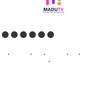
Follow social media kami di:
© 2026 - PT. Madinul Ulum Media Televisi Ummat Tulungagung, Jawa Timur
Profil Madu TV
Redaksi
Pedoman Siber
Kontak
Live Streaming
PodCast