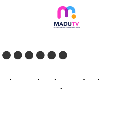
Follow social media kami di:
© 2026 - PT. Madinul Ulum Media Televisi Ummat Tulungagung, Jawa Timur
Profil Madu TV
Redaksi
Pedoman Siber
Kontak
Live Streaming
PodCast