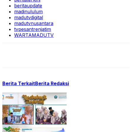
beritaupdate
madinululum
madutvdigital
madutvnusantara
tvpesantrenjatim
WARTAMADUTV
Berita Terkait
Berita Redaksi