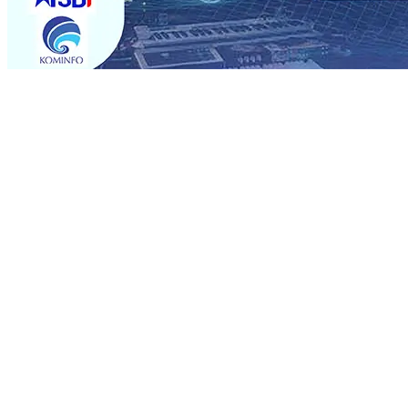
Trending
Sebut Pemkot Kediri Arogan Soal TPA Pojok, Pengugat d
Perkuat Hubungan Dengan 17 Desa Sekitar, PT SGN MK
Media Kenalkan Wajah Baru JKN: Lebih Informatif, Lebih 
Super League 2026/2027
06 Agu 2026
•
KAI Daop 7 Mad
Perkenalkan Pupuk Probiotik Berbasis Grafenik Karbon,
Pesantren Baru Sukses Menggiling Tebu 4 Juta Kuintal d
2026
•
Jumlah Rekening dan Nominal Simpanan di Jawa
Produksi, Mas Dhito Kembali Salurkan 216 Bantuan Perta
Sebut Pemkot Kediri Arogan Soal TPA Pojok, Pengugat d
Perkuat Hubungan Dengan 17 Desa Sekitar, PT SGN MK
Media Kenalkan Wajah Baru JKN: Lebih Informatif, Lebih 
Super League 2026/2027
06 Agu 2026
•
KAI Daop 7 Mad
Perkenalkan Pupuk Probiotik Berbasis Grafenik Karbon,
Pesantren Baru Sukses Menggiling Tebu 4 Juta Kuintal d
2026
•
Jumlah Rekening dan Nominal Simpanan di Jawa
Produksi, Mas Dhito Kembali Salurkan 216 Bantuan Perta