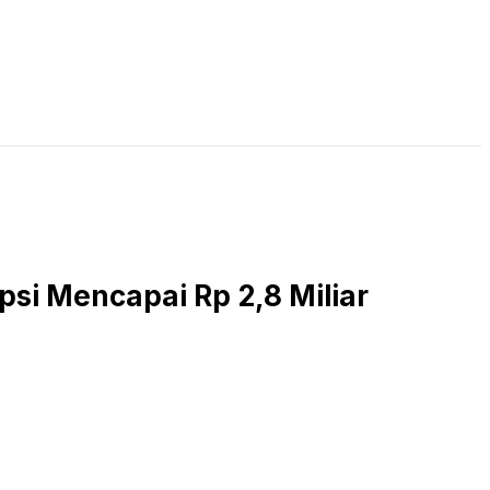
LIVE STREAMING
PODCAST
KAJIAN ISLAM
si Mencapai Rp 2,8 Miliar