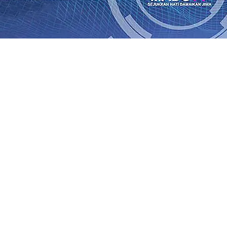
an Saroja: Banding atau Kasasi, Warga Tak Akan Gentar!,
SO Kebun Dhoho Kembali Salurkan Bantuan Gula
07 Agu 
Fleksibel, dan Berkelanjutan
07 Agu 2026
•
Pemain Pemain 
iun Salurkan Bantuan TJSL Rp123 Juta untuk Pendidikan, 
 Hasil Panen Jagung di Mojokerto Tembus 18 Ton/Ha
06 A
i Hari ke-75
06 Agu 2026
•
Bangga, Mas Dhito Beri Beasis
 Timur Terus Bertumbuh, menunjukan Kuatnya Basis Me
nian Bagi Petani
06 Agu 2026
•
an Saroja: Banding atau Kasasi, Warga Tak Akan Gentar!,
SO Kebun Dhoho Kembali Salurkan Bantuan Gula
07 Agu 
Fleksibel, dan Berkelanjutan
07 Agu 2026
•
Pemain Pemain 
iun Salurkan Bantuan TJSL Rp123 Juta untuk Pendidikan, 
 Hasil Panen Jagung di Mojokerto Tembus 18 Ton/Ha
06 A
i Hari ke-75
06 Agu 2026
•
Bangga, Mas Dhito Beri Beasis
 Timur Terus Bertumbuh, menunjukan Kuatnya Basis Me
nian Bagi Petani
06 Agu 2026
•