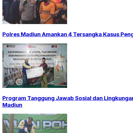
Polres Madiun Amankan 4 Tersangka Kasus Peng
Program Tanggung Jawab Sosial dan Lingkungan
Madiun