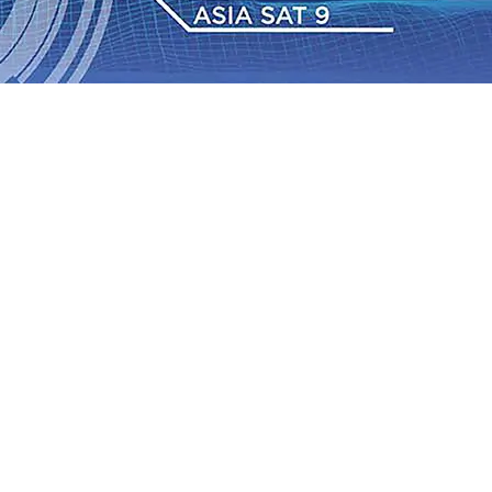
 Pemkot “Kekeh” Dengan Materi Banding
07 Agu 2026
•
2026
•
BPJS Kesehatan Kediri Perkuat Sinergi dengan
Baru Persik Kediri Terus di Datangkan Perkuat Untuk
Sosial, dan Pelestarian Budaya
06 Agu 2026
•
ITS
gu 2026
•
Perkuat Kemitraan Dengan Petani, PG
wa Siswa Peraih Medali Emas LKS Nasional 2026
06 Agu
nabung Nasabah
06 Agu 2026
•
Dukung Peningkatan
 Pemkot “Kekeh” Dengan Materi Banding
07 Agu 2026
•
2026
•
BPJS Kesehatan Kediri Perkuat Sinergi dengan
Baru Persik Kediri Terus di Datangkan Perkuat Untuk
Sosial, dan Pelestarian Budaya
06 Agu 2026
•
ITS
gu 2026
•
Perkuat Kemitraan Dengan Petani, PG
wa Siswa Peraih Medali Emas LKS Nasional 2026
06 Agu
nabung Nasabah
06 Agu 2026
•
Dukung Peningkatan