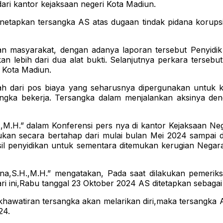
ari kantor kejaksaan negeri Kota Madiun.
apkan tersangka AS atas dugaan tindak pidana korupsi
n masyarakat, dengan adanya laporan tersebut Penyidik 
n lebih dari dua alat bukti. Selanjutnya perkara tersebu
 Kota Madiun.
ah dari pos biaya yang seharusnya dipergunakan untuk ke
angka bekerja. Tersangka dalam menjalankan aksinya de
.,M.H.” dalam Konferensi pers nya di kantor Kejaksaan N
akukan secara bertahap dari mulai bulan Mei 2024 samp
sil penyidikan untuk sementara ditemukan kerugian Negar
sna,S.H.,M.H.” mengatakan, Pada saat dilakukan pemeriks
hari ini,Rabu tanggal 23 Oktober 2024 AS ditetapkan sebagai
awatiran tersangka akan melarikan diri,maka tersangka A
24.