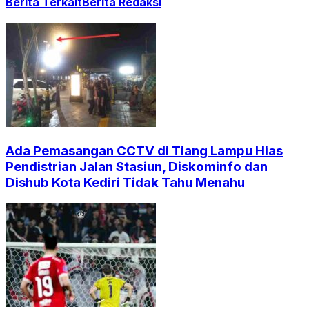
Berita Terkait
Berita Redaksi
Ada Pemasangan CCTV di Tiang Lampu Hias
Pendistrian Jalan Stasiun, Diskominfo dan
Dishub Kota Kediri Tidak Tahu Menahu