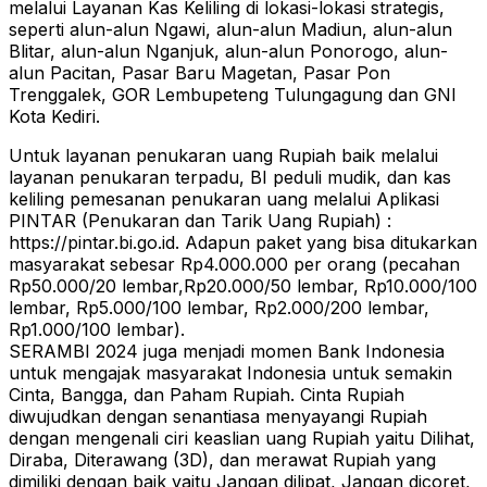
melalui Layanan Kas Keliling di lokasi-lokasi strategis,
seperti alun-alun Ngawi, alun-alun Madiun, alun-alun
Blitar, alun-alun Nganjuk, alun-alun Ponorogo, alun-
alun Pacitan, Pasar Baru Magetan, Pasar Pon
Trenggalek, GOR Lembupeteng Tulungagung dan GNI
Kota Kediri.
Untuk layanan penukaran uang Rupiah baik melalui
layanan penukaran terpadu, BI peduli mudik, dan kas
keliling pemesanan penukaran uang melalui Aplikasi
PINTAR (Penukaran dan Tarik Uang Rupiah) :
https://pintar.bi.go.id. Adapun paket yang bisa ditukarkan
masyarakat sebesar Rp4.000.000 per orang (pecahan
Rp50.000/20 lembar,Rp20.000/50 lembar, Rp10.000/100
lembar, Rp5.000/100 lembar, Rp2.000/200 lembar,
Rp1.000/100 lembar).
SERAMBI 2024 juga menjadi momen Bank Indonesia
untuk mengajak masyarakat Indonesia untuk semakin
Cinta, Bangga, dan Paham Rupiah. Cinta Rupiah
diwujudkan dengan senantiasa menyayangi Rupiah
dengan mengenali ciri keaslian uang Rupiah yaitu Dilihat,
Diraba, Diterawang (3D), dan merawat Rupiah yang
dimiliki dengan baik yaitu Jangan dilipat, Jangan dicoret,