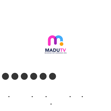
Follow social media kami di:
© 2026 - PT. Madinul Ulum Media Televisi Ummat Tulungagung, Jawa Timur
Profil Madu TV
Redaksi
Pedoman Siber
Kontak
Live Streaming
PodCast