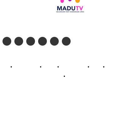
Follow social media kami di:
© 2026 - PT. Madinul Ulum Media Televisi Ummat Tulungagung, Jawa Timur
Profil Madu TV
Redaksi
Pedoman Siber
Kontak
Live Streaming
PodCast