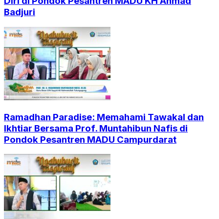
Diri di Pondok Pesantren MADU KH Ahmad
Badjuri
Ramadhan Paradise: Memahami Tawakal dan
Ikhtiar Bersama Prof. Muntahibun Nafis di
Pondok Pesantren MADU Campurdarat