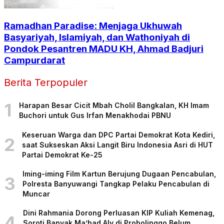
Ramadhan Paradise: Menjaga Ukhuwah
Basyariyah, Islamiyah, dan Wathoniyah di
Pondok Pesantren MADU KH, Ahmad Badjuri
Campurdarat
Berita Terpopuler
1
Harapan Besar Cicit Mbah Cholil Bangkalan, KH Imam
Buchori untuk Gus Irfan Menakhodai PBNU
Keseruan Warga dan DPC Partai Demokrat Kota Kediri,
2
saat Sukseskan Aksi Langit Biru Indonesia Asri di HUT
Partai Demokrat Ke-25
Iming-iming Film Kartun Berujung Dugaan Pencabulan,
3
Polresta Banyuwangi Tangkap Pelaku Pencabulan di
Muncar
Dini Rahmania Dorong Perluasan KIP Kuliah Kemenag,
4
Soroti Banyak Ma’had Aly di Probolinggo Belum