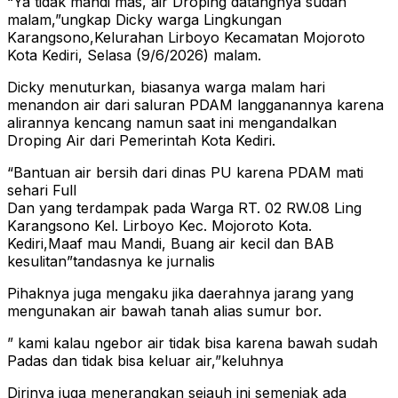
“Ya tidak mandi mas, air Droping datangnya sudah
malam,”ungkap Dicky warga Lingkungan
Karangsono,Kelurahan Lirboyo Kecamatan Mojoroto
Kota Kediri, Selasa (9/6/2026) malam.
Dicky menuturkan, biasanya warga malam hari
menandon air dari saluran PDAM langganannya karena
alirannya kencang namun saat ini mengandalkan
Droping Air dari Pemerintah Kota Kediri.
“Bantuan air bersih dari dinas PU karena PDAM mati
sehari Full
Dan yang terdampak pada Warga RT. 02 RW.08 Ling
Karangsono Kel. Lirboyo Kec. Mojoroto Kota.
Kediri,Maaf mau Mandi, Buang air kecil dan BAB
kesulitan”tandasnya ke jurnalis
Pihaknya juga mengaku jika daerahnya jarang yang
mengunakan air bawah tanah alias sumur bor.
” kami kalau ngebor air tidak bisa karena bawah sudah
Padas dan tidak bisa keluar air,”keluhnya
Dirinya juga menerangkan sejauh ini semenjak ada