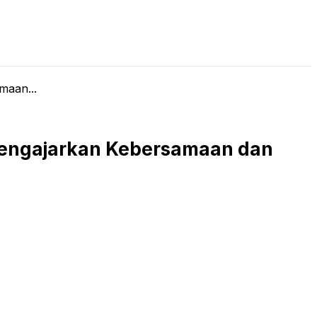
LIVE STREAMING
PODCAST
KAJIAN ISLAM
maan...
i Mengajarkan Kebersamaan dan