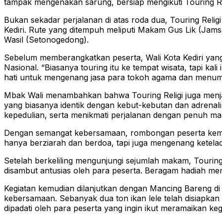
tampak mengenakan sarung, bersiap mengikuti Touring Rel
Bukan sekadar perjalanan di atas roda dua, Touring Relig
Kediri. Rute yang ditempuh meliputi Makam Gus Lik (Ja
Wasil (Setonogedong).
Sebelum memberangkatkan peserta, Wali Kota Kediri yang
Nasional. “Biasanya touring itu ke tempat wisata, tapi kal
hati untuk mengenang jasa para tokoh agama dan menumb
Mbak Wali menambahkan bahwa Touring Religi juga menjadi 
yang biasanya identik dengan kebut-kebutan dan adrenalin,
kepedulian, serta menikmati perjalanan dengan penuh ma
Dengan semangat kebersamaan, rombongan peserta kemudi
hanya berziarah dan berdoa, tapi juga mengenang ketel
Setelah berkeliling mengunjungi sejumlah makam, Touring
disambut antusias oleh para peserta. Beragam hadiah mena
Kegiatan kemudian dilanjutkan dengan Mancing Bareng d
kebersamaan. Sebanyak dua ton ikan lele telah disiapkan 
dipadati oleh para peserta yang ingin ikut meramaikan kegi