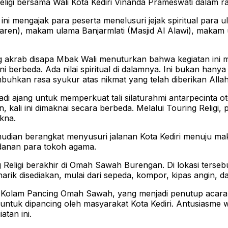
igi bersama Wali Kota Kediri Vinanda Prameswati dalam ra
i ini mengajak para peserta menelusuri jejak spiritual par
msaren), makam ulama Banjarmlati (Masjid Al Alawi), mak
 akrab disapa Mbak Wali menuturkan bahwa kegiatan ini me
i ini berbeda. Ada nilai spiritual di dalamnya. Ini bukan h
uhkan rasa syukur atas nikmat yang telah diberikan All
ajang untuk memperkuat tali silaturahmi antarpecinta otomo
 kali ini dimaknai secara berbeda. Melalui Touring Religi,
kna.
an berangkat menyusuri jalanan Kota Kediri menuju maka
adanan para tokoh agama.
 Religi berakhir di Omah Sawah Burengan. Di lokasi terse
rik disediakan, mulai dari sepeda, kompor, kipas angin, da
i Kolam Pancing Omah Sawah, yang menjadi penutup acara
untuk dipancing oleh masyarakat Kota Kediri. Antusiasme w
atan ini.