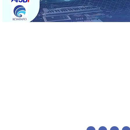
Trending
BPJS Kesehatan Kediri Perkuat Sinergi dengan Media Kena
Persik Kediri Terus di Datangkan Perkuat Untuk Super 
dan Pelestarian Budaya
06 Agu 2026
•
ITS Perkenalkan 
Perkuat Kemitraan Dengan Petani, PG Pesantren Baru Suk
Medali Emas LKS Nasional 2026
06 Agu 2026
•
Jumlah R
06 Agu 2026
•
Dukung Peningkatan Produksi, Mas Dhito 
Pemadaman Karhutla di Lereng Bromo, Api Belum Sep
BPJS Kesehatan Kediri Perkuat Sinergi dengan Media Kena
Persik Kediri Terus di Datangkan Perkuat Untuk Super 
dan Pelestarian Budaya
06 Agu 2026
•
ITS Perkenalkan 
Perkuat Kemitraan Dengan Petani, PG Pesantren Baru Suk
Medali Emas LKS Nasional 2026
06 Agu 2026
•
Jumlah R
06 Agu 2026
•
Dukung Peningkatan Produksi, Mas Dhito 
Pemadaman Karhutla di Lereng Bromo, Api Belum Sep