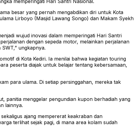
ngka memperingati Hari Santri Nasional.
a ulama besar yang pernah mengabdikan diri untuk Kota
am ulama Lirboyo (Masjid Lawang Songo) dan Makam Syekh
njadi wujud inovasi dalam memperingati Hari Santri
anya perjalanan dengan sepeda motor, melainkan perjalanan
ah SWT,” ungkapnya.
tif di Kota Kediri. Ia menilai bahwa kegiatan touring
 para peserta diajak untuk belajar tentang kebersamaan,
m para ulama. Di setiap persinggahan, mereka tak
but, panitia menggelar pengundian kupon berhadiah yang
n lainnya.
 sekaligus ajang mempererat keakraban dan
arga terlihat sejak pagi, di mana area kolam sudah