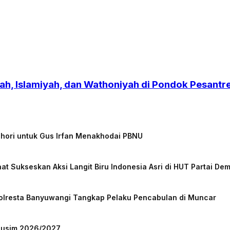
h, Islamiyah, dan Wathoniyah di Pondok Pesant
chori untuk Gus Irfan Menakhodai PBNU
at Sukseskan Aksi Langit Biru Indonesia Asri di HUT Partai De
Polresta Banyuwangi Tangkap Pelaku Pencabulan di Muncar
 Musim 2026/2027