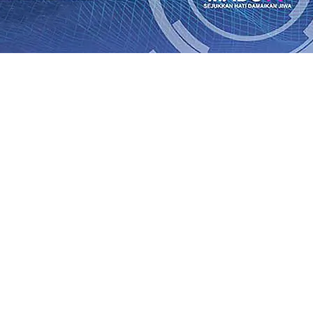
an Saroja: Banding atau Kasasi, Warga Tak Akan Gentar!,
SO Kebun Dhoho Kembali Salurkan Bantuan Gula
07 Agu 
Fleksibel, dan Berkelanjutan
07 Agu 2026
•
Pemain Pemain 
iun Salurkan Bantuan TJSL Rp123 Juta untuk Pendidikan, 
 Hasil Panen Jagung di Mojokerto Tembus 18 Ton/Ha
06 A
i Hari ke-75
06 Agu 2026
•
Bangga, Mas Dhito Beri Beasis
 Timur Terus Bertumbuh, menunjukan Kuatnya Basis Me
nian Bagi Petani
06 Agu 2026
•
an Saroja: Banding atau Kasasi, Warga Tak Akan Gentar!,
SO Kebun Dhoho Kembali Salurkan Bantuan Gula
07 Agu 
Fleksibel, dan Berkelanjutan
07 Agu 2026
•
Pemain Pemain 
iun Salurkan Bantuan TJSL Rp123 Juta untuk Pendidikan, 
 Hasil Panen Jagung di Mojokerto Tembus 18 Ton/Ha
06 A
i Hari ke-75
06 Agu 2026
•
Bangga, Mas Dhito Beri Beasis
 Timur Terus Bertumbuh, menunjukan Kuatnya Basis Me
nian Bagi Petani
06 Agu 2026
•