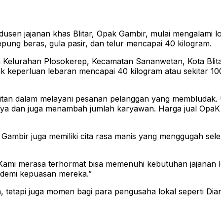
n jajanan khas Blitar, Opak Gambir, mulai mengalami lon
pung beras, gula pasir, dan telur mencapai 40 kilogram.
elurahan Plosokerep, Kecamatan Sananwetan, Kota Blitar, te
tuk keperluan lebaran mencapai 40 kilogram atau sekitar 
litan dalam melayani pesanan pelanggan yang membludak. 
 dan juga menambah jumlah karyawan. Harga jual OpaK Gam
ambir juga memiliki cita rasa manis yang menggugah selera.
mi merasa terhormat bisa memenuhi kebutuhan jajanan leb
n demi kepuasan mereka.”
tetapi juga momen bagi para pengusaha lokal seperti Dian