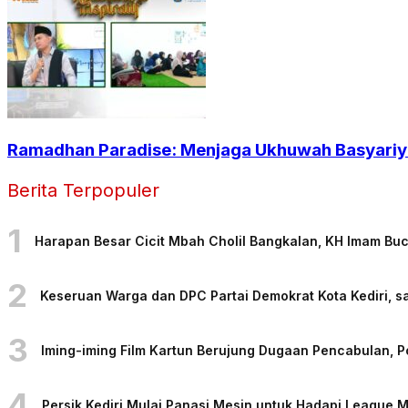
Ramadhan Paradise: Menjaga Ukhuwah Basyariya
Berita Terpopuler
1
Harapan Besar Cicit Mbah Cholil Bangkalan, KH Imam Bu
2
Keseruan Warga dan DPC Partai Demokrat Kota Kediri, sa
3
Iming-iming Film Kartun Berujung Dugaan Pencabulan, 
4
Persik Kediri Mulai Panasi Mesin untuk Hadapi League