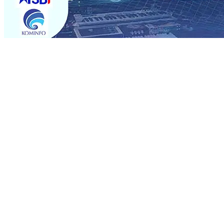
Trending
Sebut Pemkot Kediri Arogan Soal TPA Pojok, Pengugat d
Perkuat Hubungan Dengan 17 Desa Sekitar, PT SGN MK
Media Kenalkan Wajah Baru JKN: Lebih Informatif, Lebih 
Super League 2026/2027
06 Agu 2026
•
KAI Daop 7 Mad
Perkenalkan Pupuk Probiotik Berbasis Grafenik Karbon,
Pesantren Baru Sukses Menggiling Tebu 4 Juta Kuintal d
2026
•
Jumlah Rekening dan Nominal Simpanan di Jawa
Produksi, Mas Dhito Kembali Salurkan 216 Bantuan Perta
Sebut Pemkot Kediri Arogan Soal TPA Pojok, Pengugat d
Perkuat Hubungan Dengan 17 Desa Sekitar, PT SGN MK
Media Kenalkan Wajah Baru JKN: Lebih Informatif, Lebih 
Super League 2026/2027
06 Agu 2026
•
KAI Daop 7 Mad
Perkenalkan Pupuk Probiotik Berbasis Grafenik Karbon,
Pesantren Baru Sukses Menggiling Tebu 4 Juta Kuintal d
2026
•
Jumlah Rekening dan Nominal Simpanan di Jawa
Produksi, Mas Dhito Kembali Salurkan 216 Bantuan Perta