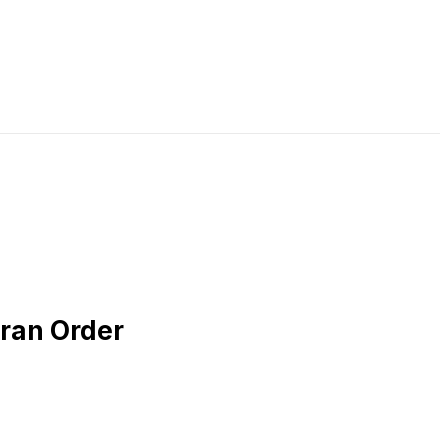
LIVE STREAMING
PODCAST
KAJIAN ISLAM
ran Order