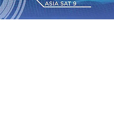
 Pemkot “Kekeh” Dengan Materi Banding
07 Agu 2026
•
2026
•
BPJS Kesehatan Kediri Perkuat Sinergi dengan
Baru Persik Kediri Terus di Datangkan Perkuat Untuk
Sosial, dan Pelestarian Budaya
06 Agu 2026
•
ITS
gu 2026
•
Perkuat Kemitraan Dengan Petani, PG
wa Siswa Peraih Medali Emas LKS Nasional 2026
06 Agu
nabung Nasabah
06 Agu 2026
•
Dukung Peningkatan
 Pemkot “Kekeh” Dengan Materi Banding
07 Agu 2026
•
2026
•
BPJS Kesehatan Kediri Perkuat Sinergi dengan
Baru Persik Kediri Terus di Datangkan Perkuat Untuk
Sosial, dan Pelestarian Budaya
06 Agu 2026
•
ITS
gu 2026
•
Perkuat Kemitraan Dengan Petani, PG
wa Siswa Peraih Medali Emas LKS Nasional 2026
06 Agu
nabung Nasabah
06 Agu 2026
•
Dukung Peningkatan