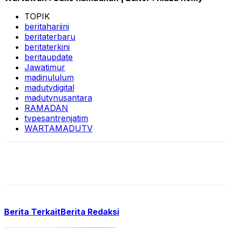
TOPIK
beritahariini
beritaterbaru
beritaterkini
beritaupdate
Jawatimur
madinululum
madutvdigital
madutvnusantara
RAMADAN
tvpesantrenjatim
WARTAMADUTV
Berita Terkait
Berita Redaksi