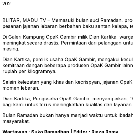
202
BLITAR, MADU TV – Memasuki bulan suci Ramadan, produse
pesanan jajanan lebaran berbahan baku santan kelapa, te
Di Galeri Kampung OpaK Gambir milik Dian Kartika, warga K
meningkat secara drastis. Permintaan dari pelanggan un
masing.
Dian Kartika, pemilik usaha OpaK Gambir, mengakui kesu
kemitraan dengan beberapa produsen OpaK Gambir lainnya
rupiah per kilogramnya.
Selain kelezatan yang khas dan kecrispyan, jajanan OpaK G
momen lebaran.
Dian Kartika, Pengusaha OpaK Gambir, menyampaikan, “Ka
bagi kami untuk terus meningkatkan kualitas dan layana
Bulan Ramadan bukan hanya menjadi waktu untuk ibadah, 
masyarakat.
Wartawan : Suko Ramadhan | Editor : Riaza Romy