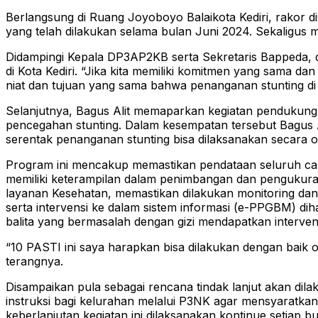
Berlangsung di Ruang Joyoboyo Balaikota Kediri, rakor d
yang telah dilakukan selama bulan Juni 2024. Sekaligus 
Didampingi Kepala DP3AP2KB serta Sekretaris Bappeda, 
di Kota Kediri. “Jika kita memiliki komitmen yang sama da
niat dan tujuan yang sama bahwa penanganan stunting di Ko
Selanjutnya, Bagus Alit memaparkan kegiatan pendukung y
pencegahan stunting. Dalam kesempatan tersebut Bagus Al
serentak penanganan stunting bisa dilaksanakan secara op
Program ini mencakup memastikan pendataan seluruh calo
memiliki keterampilan dalam penimbangan dan pengukuran
layanan Kesehatan, memastikan dilakukan monitoring dan
serta intervensi ke dalam sistem informasi (e-PPGBM) di
balita yang bermasalah dengan gizi mendapatkan interv
“10 PASTI ini saya harapkan bisa dilakukan dengan baik ol
terangnya.
Disampaikan pula sebagai rencana tindak lanjut akan di
instruksi bagi kelurahan melalui P3NK agar mensyaratkan
keberlanjutan kegiatan ini dilaksanakan kontinue setiap b