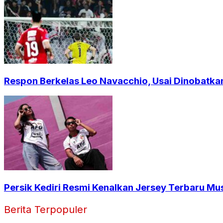
Respon Berkelas Leo Navacchio, Usai Dinobatkan
Persik Kediri Resmi Kenalkan Jersey Terbaru Mu
Berita Terpopuler