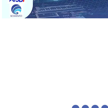
Trending
Pemain Pemain Baru Persik Kediri Terus di Datangkan 
Pendidikan, Sosial, dan Pelestarian Budaya
06 Agu 2026
06 Agu 2026
•
Perkuat Kemitraan Dengan Petani, PG Pes
Siswa Peraih Medali Emas LKS Nasional 2026
06 Agu 20
Menabung Nasabah
06 Agu 2026
•
Dukung Peningkatan 
Pimpin Langsung Pemadaman Karhutla di Lereng Bromo
Agu 2026
•
Kapolres Kediri Kota Jalin Silaturahmi denga
Pemain Pemain Baru Persik Kediri Terus di Datangkan 
Pendidikan, Sosial, dan Pelestarian Budaya
06 Agu 2026
06 Agu 2026
•
Perkuat Kemitraan Dengan Petani, PG Pes
Siswa Peraih Medali Emas LKS Nasional 2026
06 Agu 20
Menabung Nasabah
06 Agu 2026
•
Dukung Peningkatan 
Pimpin Langsung Pemadaman Karhutla di Lereng Bromo
Agu 2026
•
Kapolres Kediri Kota Jalin Silaturahmi denga