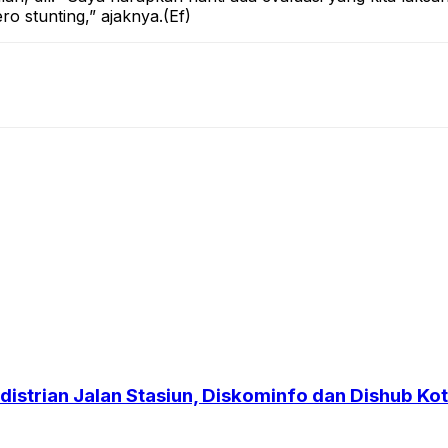
o stunting,” ajaknya.(Ef)
strian Jalan Stasiun, Diskominfo dan Dishub Kot