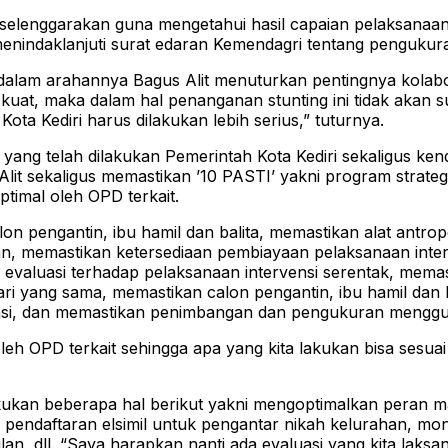
iselenggarakan guna mengetahui hasil capaian pelaksanaan 
menindaklanjuti surat edaran Kemendagri tentang pengukura
dalam arahannya Bagus Alit menuturkan pentingnya kolab
n kuat, maka dalam hal penanganan stunting ini tidak akan 
ta Kediri harus dilakukan lebih serius,” tuturnya.
ang telah dilakukan Pemerintah Kota Kediri sekaligus ken
it sekaligus memastikan ’10 PASTI’ yakni program strateg
timal oleh OPD terkait.
n pengantin, ibu hamil dan balita, memastikan alat antro
, memastikan ketersediaan pembiayaan pelaksanaan interve
 evaluasi terhadap pelaksanaan intervensi serentak, mem
hari yang sama, memastikan calon pengantin, ibu hamil dan
ensi, dan memastikan penimbangan dan pengukuran menggu
eh OPD terkait sehingga apa yang kita lakukan bisa sesuai 
lakukan beberapa hal berikut yakni mengoptimalkan peran 
 pendaftaran elsimil untuk pengantar nikah kelurahan, mo
ulan, dll. “Saya harapkan nanti ada evaluasi yang kita laks