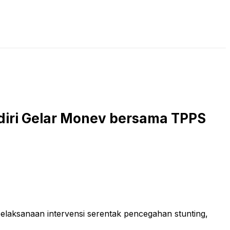
LIVE STREAMING
PODCAST
KAJIAN ISLAM
diri Gelar Monev bersama TPPS
elaksanaan intervensi serentak pencegahan stunting,