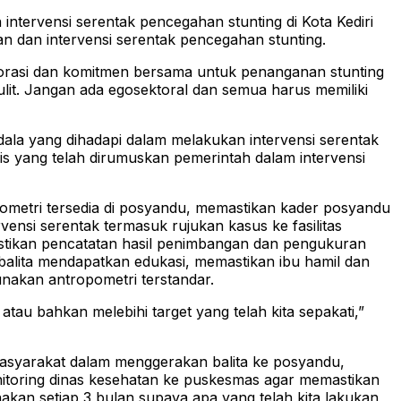
intervensi serentak pencegahan stunting di Kota Kediri
n dan intervensi serentak pencegahan stunting.
orasi dan komitmen bersama untuk penanganan stunting
sulit. Jangan ada egosektoral dan semua harus memiliki
dala yang dihadapi dalam melakukan intervensi serentak
is yang telah dirumuskan pemerintah dalam intervensi
pometri tersedia di posyandu, memastikan kader posyandu
nsi serentak termasuk rujukan kasus ke fasilitas
astikan pencatatan hasil penimbangan dan pengukuran
 balita mendapatkan edukasi, memastikan ibu hamil dan
nakan antropometri terstandar.
atau bahkan melebihi target yang telah kita sepakati,”
masyarakat dalam menggerakan balita ke posyandu,
nitoring dinas kesehatan ke puskesmas agar memastikan
anakan setiap 3 bulan supaya apa yang telah kita lakukan