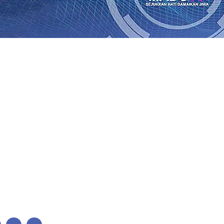
Perkuat Untuk Super League 2026/2027
06 Agu 2026
•
KAI 
•
ITS Perkenalkan Pupuk Probiotik Berbasis Grafenik Kar
antren Baru Sukses Menggiling Tebu 4 Juta Kuintal di Har
26
•
Jumlah Rekening dan Nominal Simpanan di Jawa Timu
Produksi, Mas Dhito Kembali Salurkan 216 Bantuan Pertan
, Api Belum Sepenuhnya Padam
05 Agu 2026
•
Sergio Cas
n Ponpes Wali Barokah, Pererat Sinergi Polri dan Ulama
05
Perkuat Untuk Super League 2026/2027
06 Agu 2026
•
KAI 
•
ITS Perkenalkan Pupuk Probiotik Berbasis Grafenik Kar
antren Baru Sukses Menggiling Tebu 4 Juta Kuintal di Har
26
•
Jumlah Rekening dan Nominal Simpanan di Jawa Timu
Produksi, Mas Dhito Kembali Salurkan 216 Bantuan Pertan
, Api Belum Sepenuhnya Padam
05 Agu 2026
•
Sergio Cas
n Ponpes Wali Barokah, Pererat Sinergi Polri dan Ulama
05