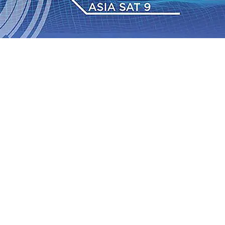
Daop 7 Madiun Salurkan Bantuan TJSL Rp123 Juta untuk
bon, Hasil Panen Jagung di Mojokerto Tembus 18 Ton/Ha
i ke-75
06 Agu 2026
•
Bangga, Mas Dhito Beri Beasiswa
r Terus Bertumbuh, menunjukan Kuatnya Basis
ian Bagi Petani
06 Agu 2026
•
Kapolres Probolinggo
tel dari Spanyol Pastikan Gabung skuad Macan Putih
05
 Agu 2026
•
Daop 7 Madiun Salurkan Bantuan TJSL Rp123 Juta untuk
bon, Hasil Panen Jagung di Mojokerto Tembus 18 Ton/Ha
i ke-75
06 Agu 2026
•
Bangga, Mas Dhito Beri Beasiswa
r Terus Bertumbuh, menunjukan Kuatnya Basis
ian Bagi Petani
06 Agu 2026
•
Kapolres Probolinggo
tel dari Spanyol Pastikan Gabung skuad Macan Putih
05
 Agu 2026
•