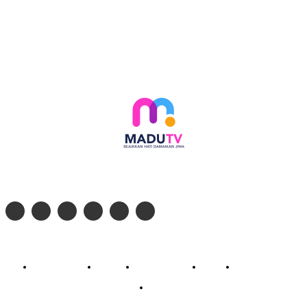
Follow social media kami di:
© 2026 - PT. Madinul Ulum Media Televisi Ummat Tulungagung, Jawa Timur
Profil Madu TV
Redaksi
Pedoman Siber
Kontak
Live Streaming
PodCast