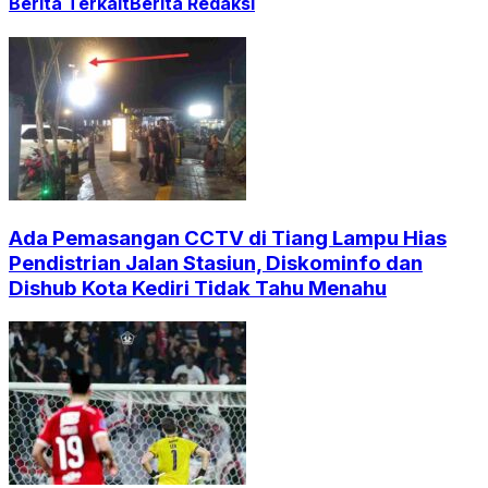
Berita Terkait
Berita Redaksi
Ada Pemasangan CCTV di Tiang Lampu Hias
Pendistrian Jalan Stasiun, Diskominfo dan
Dishub Kota Kediri Tidak Tahu Menahu