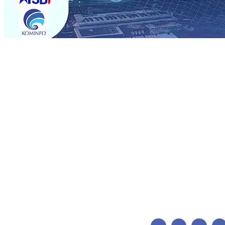
Trending
Perkuat Kemitraan Dengan Petani, PG Pesantren Baru Suk
Medali Emas LKS Nasional 2026
06 Agu 2026
•
Jumlah R
06 Agu 2026
•
Dukung Peningkatan Produksi, Mas Dhito 
Pemadaman Karhutla di Lereng Bromo, Api Belum Sep
Kapolres Kediri Kota Jalin Silaturahmi dengan Ponpes Wal
Perkembangan Industri Fesyen yang Semakin Pesat
05 A
Pramuka Budi Waseso, Ajak Pramuka Jaga Warisan Per
Perkuat Kemitraan Dengan Petani, PG Pesantren Baru Suk
Medali Emas LKS Nasional 2026
06 Agu 2026
•
Jumlah R
06 Agu 2026
•
Dukung Peningkatan Produksi, Mas Dhito 
Pemadaman Karhutla di Lereng Bromo, Api Belum Sep
Kapolres Kediri Kota Jalin Silaturahmi dengan Ponpes Wal
Perkembangan Industri Fesyen yang Semakin Pesat
05 A
Pramuka Budi Waseso, Ajak Pramuka Jaga Warisan Per