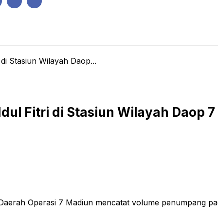
IK
PEMERINTAHAN
EKONOMI
KRIMINAL
PENDIDIKAN
i di Stasiun Wilayah Daop...
 Idul Fitri di Stasiun Wilayah Daop
 Daerah Operasi 7 Madiun mencatat volume penumpang pad