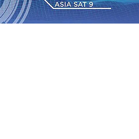
2026
•
Bangga, Mas Dhito Beri Beasiswa Siswa Peraih
tumbuh, menunjukan Kuatnya Basis Menabung Nasabah
gu 2026
•
Kapolres Probolinggo Pimpin Langsung
Pastikan Gabung skuad Macan Putih
05 Agu 2026
•
Cerita Supeno, Penjahit Vermak Keliling Di Tengah
han Desil Warga
04 Agu 2026
•
Kwarnas Gerakan
2026
•
Bangga, Mas Dhito Beri Beasiswa Siswa Peraih
tumbuh, menunjukan Kuatnya Basis Menabung Nasabah
gu 2026
•
Kapolres Probolinggo Pimpin Langsung
Pastikan Gabung skuad Macan Putih
05 Agu 2026
•
Cerita Supeno, Penjahit Vermak Keliling Di Tengah
han Desil Warga
04 Agu 2026
•
Kwarnas Gerakan