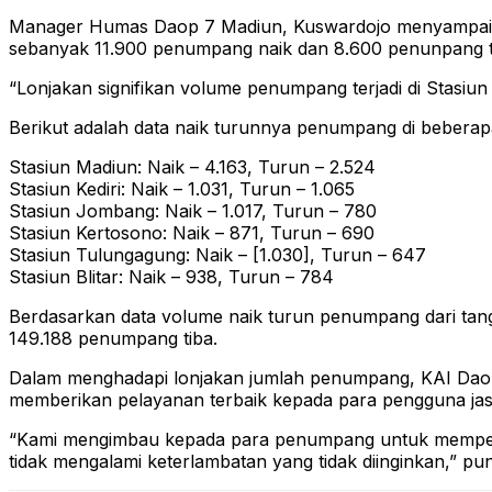
Manager Humas Daop 7 Madiun, Kuswardojo menyampaikan
sebanyak 11.900 penumpang naik dan 8.600 penunpang 
“Lonjakan signifikan volume penumpang terjadi di Stasiun
Berikut adalah data naik turunnya penumpang di beberap
Stasiun Madiun: Naik – 4.163, Turun – 2.524
Stasiun Kediri: Naik – 1.031, Turun – 1.065
Stasiun Jombang: Naik – 1.017, Turun – 780
Stasiun Kertosono: Naik – 871, Turun – 690
Stasiun Tulungagung: Naik – [1.030], Turun – 647
Stasiun Blitar: Naik – 938, Turun – 784
Berdasarkan data volume naik turun penumpang dari tang
149.188 penumpang tiba.
Dalam menghadapi lonjakan jumlah penumpang, KAI Dao
memberikan pelayanan terbaik kepada para pengguna jasa 
“Kami mengimbau kepada para penumpang untuk memperha
tidak mengalami keterlambatan yang tidak diinginkan,” pu