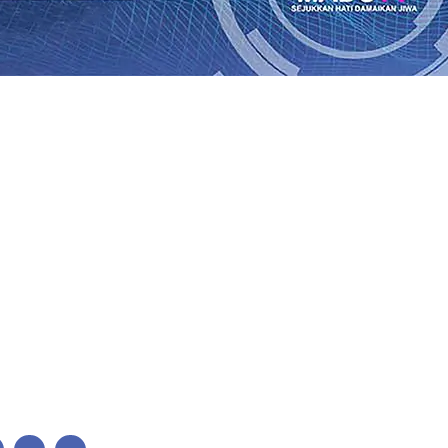
ses Menggiling Tebu 4 Juta Kuintal di Hari ke-75
06 Agu 
ekening dan Nominal Simpanan di Jawa Timur Terus Ber
Kembali Salurkan 216 Bantuan Pertanian Bagi Petani
06 A
enuhnya Padam
05 Agu 2026
•
Sergio Castel dari Spanyol 
i Barokah, Pererat Sinergi Polri dan Ulama
05 Agu 2026
•
gu 2026
•
Mas Dhito Minta Camat Proaktif Pantau Peruba
juangan Bung Karno
04 Agu 2026
•
ses Menggiling Tebu 4 Juta Kuintal di Hari ke-75
06 Agu 
ekening dan Nominal Simpanan di Jawa Timur Terus Ber
Kembali Salurkan 216 Bantuan Pertanian Bagi Petani
06 A
enuhnya Padam
05 Agu 2026
•
Sergio Castel dari Spanyol 
i Barokah, Pererat Sinergi Polri dan Ulama
05 Agu 2026
•
gu 2026
•
Mas Dhito Minta Camat Proaktif Pantau Peruba
juangan Bung Karno
04 Agu 2026
•