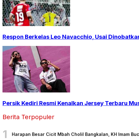
Respon Berkelas Leo Navacchio, Usai Dinobatkan
Persik Kediri Resmi Kenalkan Jersey Terbaru Mu
Berita Terpopuler
1
Harapan Besar Cicit Mbah Cholil Bangkalan, KH Imam Bu