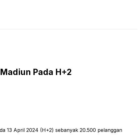
LIVE STREAMING
PODCAST
KAJIAN ISLAM
 7 Madiun Pada H+2
a 13 April 2024 (H+2) sebanyak 20.500 pelanggan