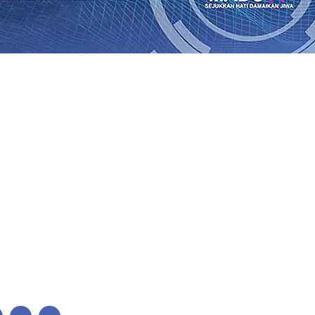
bon, Hasil Panen Jagung di Mojokerto Tembus 18 Ton/Ha
0
i Hari ke-75
06 Agu 2026
•
Bangga, Mas Dhito Beri Beasis
 Timur Terus Bertumbuh, menunjukan Kuatnya Basis Me
nian Bagi Petani
06 Agu 2026
•
Kapolres Probolinggo Pim
 dari Spanyol Pastikan Gabung skuad Macan Putih
05 Agu 
 Agu 2026
•
Cerita Supeno, Penjahit Vermak Keliling Di 
Perubahan Desil Warga
04 Agu 2026
•
bon, Hasil Panen Jagung di Mojokerto Tembus 18 Ton/Ha
0
i Hari ke-75
06 Agu 2026
•
Bangga, Mas Dhito Beri Beasis
 Timur Terus Bertumbuh, menunjukan Kuatnya Basis Me
nian Bagi Petani
06 Agu 2026
•
Kapolres Probolinggo Pim
 dari Spanyol Pastikan Gabung skuad Macan Putih
05 Agu 
 Agu 2026
•
Cerita Supeno, Penjahit Vermak Keliling Di 
Perubahan Desil Warga
04 Agu 2026
•