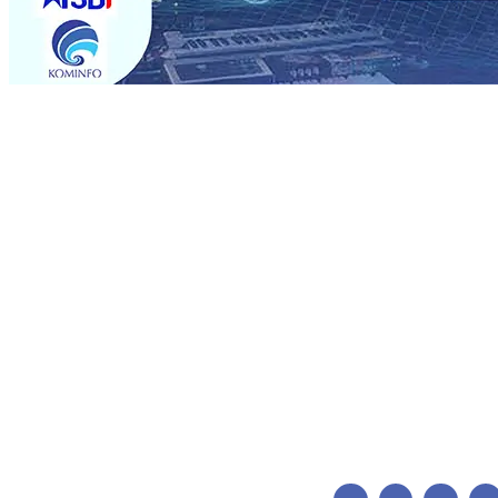
Trending
ITS Perkenalkan Pupuk Probiotik Berbasis Grafenik Kar
Pesantren Baru Sukses Menggiling Tebu 4 Juta Kuintal d
2026
•
Jumlah Rekening dan Nominal Simpanan di Jawa
Produksi, Mas Dhito Kembali Salurkan 216 Bantuan Perta
Belum Sepenuhnya Padam
05 Agu 2026
•
Sergio Castel
Ponpes Wali Barokah, Pererat Sinergi Polri dan Ulama
05
05 Agu 2026
•
Mas Dhito Minta Camat Proaktif Pantau 
ITS Perkenalkan Pupuk Probiotik Berbasis Grafenik Kar
Pesantren Baru Sukses Menggiling Tebu 4 Juta Kuintal d
2026
•
Jumlah Rekening dan Nominal Simpanan di Jawa
Produksi, Mas Dhito Kembali Salurkan 216 Bantuan Perta
Belum Sepenuhnya Padam
05 Agu 2026
•
Sergio Castel
Ponpes Wali Barokah, Pererat Sinergi Polri dan Ulama
05
05 Agu 2026
•
Mas Dhito Minta Camat Proaktif Pantau 