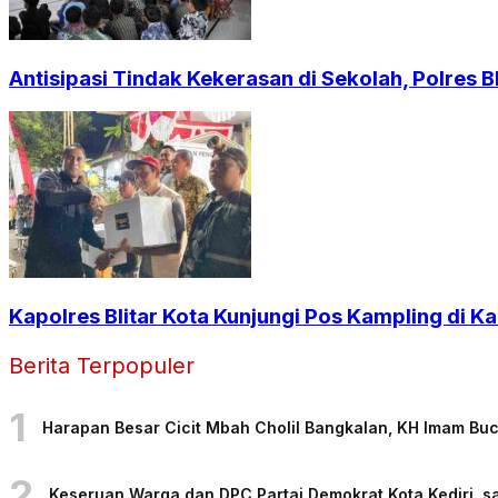
Antisipasi Tindak Kekerasan di Sekolah, Polres Bl
Kapolres Blitar Kota Kunjungi Pos Kampling di
Berita Terpopuler
1
Harapan Besar Cicit Mbah Cholil Bangkalan, KH Imam Bu
2
Keseruan Warga dan DPC Partai Demokrat Kota Kediri, sa