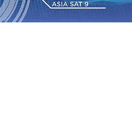
6 Agu 2026
•
Perkuat Kemitraan Dengan Petani, PG
wa Siswa Peraih Medali Emas LKS Nasional 2026
06 Agu
nabung Nasabah
06 Agu 2026
•
Dukung Peningkatan
pin Langsung Pemadaman Karhutla di Lereng Bromo, Api
2026
•
Kapolres Kediri Kota Jalin Silaturahmi dengan
Tengah Perkembangan Industri Fesyen yang Semakin Pesat
6 Agu 2026
•
Perkuat Kemitraan Dengan Petani, PG
wa Siswa Peraih Medali Emas LKS Nasional 2026
06 Agu
nabung Nasabah
06 Agu 2026
•
Dukung Peningkatan
pin Langsung Pemadaman Karhutla di Lereng Bromo, Api
2026
•
Kapolres Kediri Kota Jalin Silaturahmi dengan
Tengah Perkembangan Industri Fesyen yang Semakin Pesat