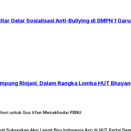
itar Gelar Sosialisasi Anti-Bullying di SMPN 1 Gar
 Kampung Rinjani, Dalam Rangka Lomba HUT Bhaya
chori untuk Gus Irfan Menakhodai PBNU
at Sukseskan Aksi Langit Biru Indonesia Asri di HUT Partai De