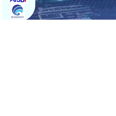
Trending
Semarak HUT RI ke-81 dan Hari Jadi ke-702 Blitar, Imig
Operasional, Perjalanan Sejumlah KA Terlambat, KAI 
Rp1 Miliar
08 Agu 2026
•
Sebut Pemkot Kediri Arogan So
Banding
07 Agu 2026
•
Perkuat Hubungan Dengan 17 De
Perkuat Sinergi dengan Media Kenalkan Wajah Baru JKN: L
Datangkan Perkuat Untuk Super League 2026/2027
06 A
06 Agu 2026
•
ITS Perkenalkan Pupuk Probiotik Berbas
Petani, PG Pesantren Baru Sukses Menggiling Tebu 4 Juta
Semarak HUT RI ke-81 dan Hari Jadi ke-702 Blitar, Imig
Operasional, Perjalanan Sejumlah KA Terlambat, KAI 
Rp1 Miliar
08 Agu 2026
•
Sebut Pemkot Kediri Arogan So
Banding
07 Agu 2026
•
Perkuat Hubungan Dengan 17 De
Perkuat Sinergi dengan Media Kenalkan Wajah Baru JKN: L
Datangkan Perkuat Untuk Super League 2026/2027
06 A
06 Agu 2026
•
ITS Perkenalkan Pupuk Probiotik Berbas
Petani, PG Pesantren Baru Sukses Menggiling Tebu 4 Juta