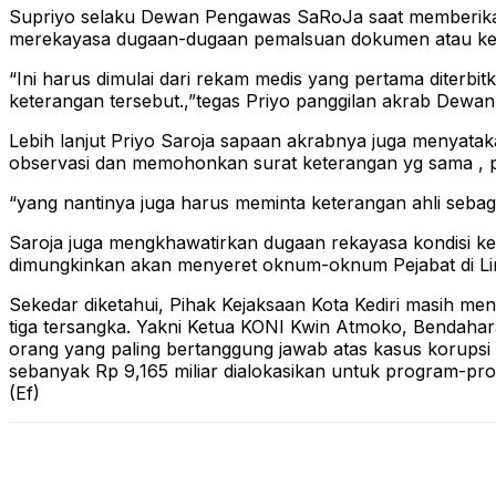
Supriyo selaku Dewan Pengawas SaRoJa saat memberikan
merekayasa dugaan-dugaan pemalsuan dokumen atau keter
“Ini harus dimulai dari rekam medis yang pertama diterb
keterangan tersebut.,”tegas Priyo panggilan akrab Dewa
Lebih lanjut Priyo Saroja sapaan akrabnya juga menyatak
observasi dan memohonkan surat keterangan yg sama , p
“yang nantinya juga harus meminta keterangan ahli sebagai
Saroja juga mengkhawatirkan dugaan rekayasa kondisi kes
dimungkinkan akan menyeret oknum-oknum Pejabat di Li
Sekedar diketahui, Pihak Kejaksaan Kota Kediri masih m
tiga tersangka. Yakni Ketua KONI Kwin Atmoko, Bendahara
orang yang paling bertanggung jawab atas kasus korupsi d
sebanyak Rp 9,165 miliar dialokasikan untuk program-prog
(Ef)