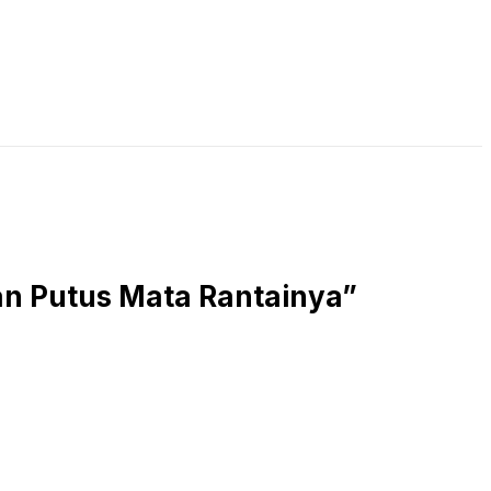
LIVE STREAMING
PODCAST
KAJIAN ISLAM
an Putus Mata Rantainya”