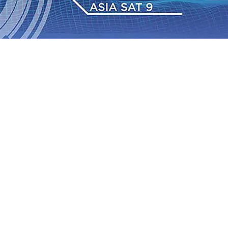
IAS Relasi Madiun-Adi Soemarmo Alami Gangguan
Rumah dan 6 Kendaraan Ludes Terbakar, Kerugian Capai
 Warga Tak Akan Gentar!, Pemkot “Kekeh” Dengan Materi
n Bantuan Gula
07 Agu 2026
•
BPJS Kesehatan Kediri
u 2026
•
Pemain Pemain Baru Persik Kediri Terus di
 Juta untuk Pendidikan, Sosial, dan Pelestarian Budaya
bus 18 Ton/Ha
06 Agu 2026
•
Perkuat Kemitraan Dengan
IAS Relasi Madiun-Adi Soemarmo Alami Gangguan
Rumah dan 6 Kendaraan Ludes Terbakar, Kerugian Capai
 Warga Tak Akan Gentar!, Pemkot “Kekeh” Dengan Materi
n Bantuan Gula
07 Agu 2026
•
BPJS Kesehatan Kediri
u 2026
•
Pemain Pemain Baru Persik Kediri Terus di
 Juta untuk Pendidikan, Sosial, dan Pelestarian Budaya
bus 18 Ton/Ha
06 Agu 2026
•
Perkuat Kemitraan Dengan