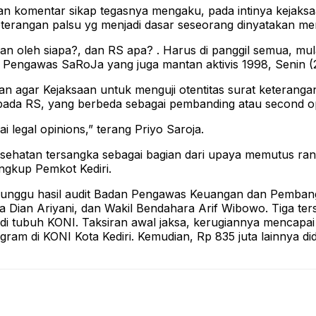
 komentar sikap tegasnya mengaku, pada intinya kejaksa
angan palsu yg menjadi dasar seseorang dinyatakan mende
itkan oleh siapa?, dan RS apa? . Harus di panggil semua, 
n Pengawas SaRoJa yang juga mantan aktivis 1998, Senin (
an agar Kejaksaan untuk menguji otentitas surat keteranga
ada RS, yang berbeda sebagai pembanding atau second op
 legal opinions,” terang Priyo Saroja.
ehatan tersangka sebagai bagian dari upaya memutus ranta
ngkup Pemkot Kediri.
enunggu hasil audit Badan Pengawas Keuangan dan Pembang
 Dian Ariyani, dan Wakil Bendahara Arif Wibowo. Tiga ters
i tubuh KONI. Taksiran awal jaksa, kerugiannya mencapai Rp
ram di KONI Kota Kediri. Kemudian, Rp 835 juta lainnya di