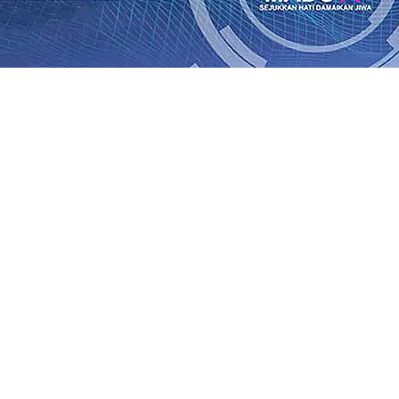
rasi Buka Layanan Paspor Akhir Pekan
08 Agu 2026
•
KA B
Daop 7 Madiun Sampaikan Permohonan Maaf
08 Agu 2026
•
al TPA Pojok, Pengugat dan Saroja: Banding atau Kasasi,
sa Sekitar, PT SGN MKSO Kebun Dhoho Kembali Salurka
ebih Informatif, Lebih Fleksibel, dan Berkelanjutan
07 Ag
gu 2026
•
KAI Daop 7 Madiun Salurkan Bantuan TJSL Rp123
is Grafenik Karbon, Hasil Panen Jagung di Mojokerto Tem
 Kuintal di Hari ke-75
06 Agu 2026
•
rasi Buka Layanan Paspor Akhir Pekan
08 Agu 2026
•
KA B
Daop 7 Madiun Sampaikan Permohonan Maaf
08 Agu 2026
•
al TPA Pojok, Pengugat dan Saroja: Banding atau Kasasi,
sa Sekitar, PT SGN MKSO Kebun Dhoho Kembali Salurka
ebih Informatif, Lebih Fleksibel, dan Berkelanjutan
07 Ag
gu 2026
•
KAI Daop 7 Madiun Salurkan Bantuan TJSL Rp123
is Grafenik Karbon, Hasil Panen Jagung di Mojokerto Tem
 Kuintal di Hari ke-75
06 Agu 2026
•