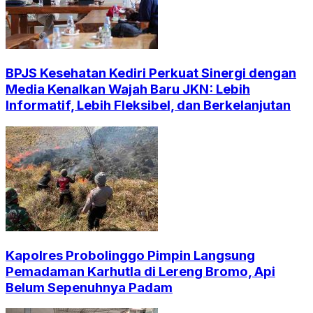
BPJS Kesehatan Kediri Perkuat Sinergi dengan
Media Kenalkan Wajah Baru JKN: Lebih
Informatif, Lebih Fleksibel, dan Berkelanjutan
Kapolres Probolinggo Pimpin Langsung
Pemadaman Karhutla di Lereng Bromo, Api
Belum Sepenuhnya Padam