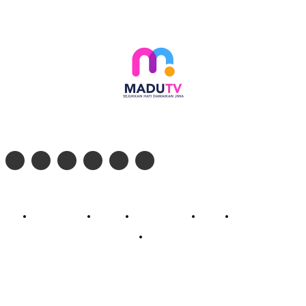
Follow social media kami di:
© 2026 - PT. Madinul Ulum Media Televisi Ummat Tulungagung, Jawa Timur
Profil Madu TV
Redaksi
Pedoman Siber
Kontak
Live Streaming
PodCast