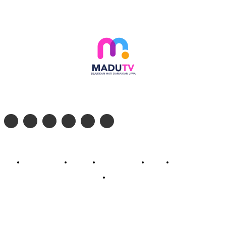
Follow social media kami di:
© 2026 - PT. Madinul Ulum Media Televisi Ummat Tulungagung, Jawa Timur
Profil Madu TV
Redaksi
Pedoman Siber
Kontak
Live Streaming
PodCast