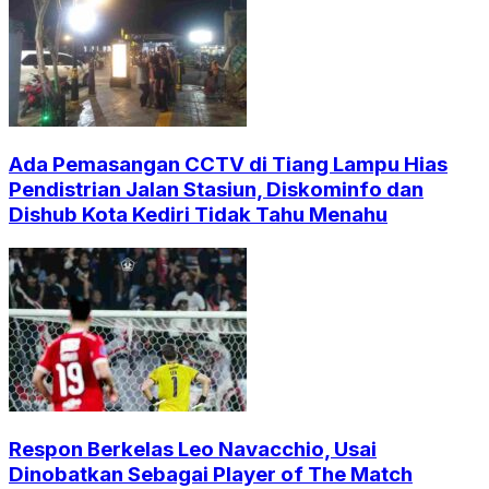
Ada Pemasangan CCTV di Tiang Lampu Hias
Pendistrian Jalan Stasiun, Diskominfo dan
Dishub Kota Kediri Tidak Tahu Menahu
Respon Berkelas Leo Navacchio, Usai
Dinobatkan Sebagai Player of The Match