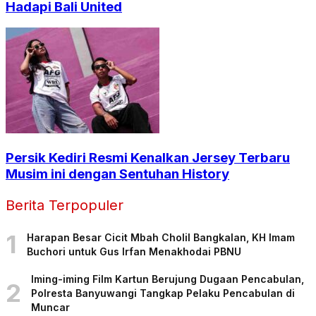
Hadapi Bali United
Persik Kediri Resmi Kenalkan Jersey Terbaru
Musim ini dengan Sentuhan History
Berita Terpopuler
1
Harapan Besar Cicit Mbah Cholil Bangkalan, KH Imam
Buchori untuk Gus Irfan Menakhodai PBNU
Iming-iming Film Kartun Berujung Dugaan Pencabulan,
2
Polresta Banyuwangi Tangkap Pelaku Pencabulan di
Muncar