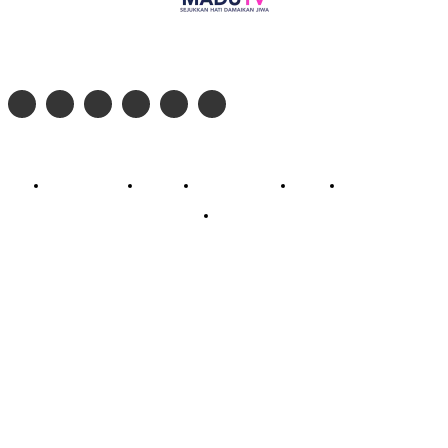
Follow social media kami di:
© 2026 - PT. Madinul Ulum Media Televisi Ummat Tulungagung, Jawa Timur
Profil Madu TV
Redaksi
Pedoman Siber
Kontak
Live Streaming
PodCast