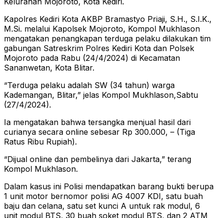
Kelurahan Mojoroto, Kota Kediri.
Kapolres Kediri Kota AKBP Bramastyo Priaji, S.H., S.I.K.,
M.Si. melalui Kapolsek Mojoroto, Kompol Mukhlason
mengatakan penangkapan terduga pelaku dilakukan tim
gabungan Satreskrim Polres Kediri Kota dan Polsek
Mojoroto pada Rabu (24/4/2024) di Kecamatan
Sananwetan, Kota Blitar.
“Terduga pelaku adalah SW (34 tahun) warga
Kademangan, Blitar,” jelas Kompol Mukhlason,Sabtu
(27/4/2024).
Ia mengatakan bahwa tersangka menjual hasil dari
curianya secara online sebesar Rp 300.000, – (Tiga
Ratus Ribu Rupiah).
“Dijual online dan pembelinya dari Jakarta,” terang
Kompol Mukhlason.
Dalam kasus ini Polisi mendapatkan barang bukti berupa
1 unit motor bernomor polisi AG 4007 KDI, satu buah
baju dan celana, satu set kunci A untuk rak modul, 6
unit modul BTS, 30 buah soket modul BTS, dan 2 ATM