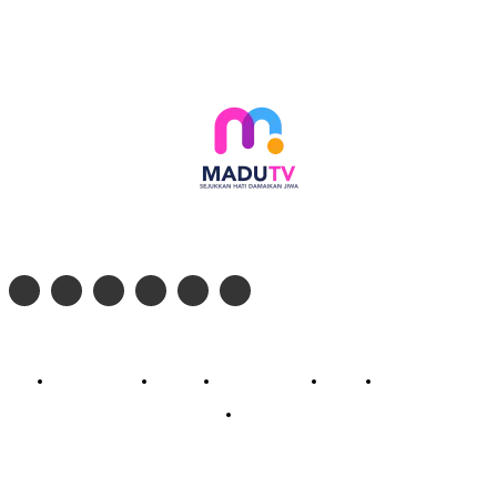
Follow social media kami di:
© 2026 - PT. Madinul Ulum Media Televisi Ummat Tulungagung, Jawa Timur
Profil Madu TV
Redaksi
Pedoman Siber
Kontak
Live Streaming
PodCast