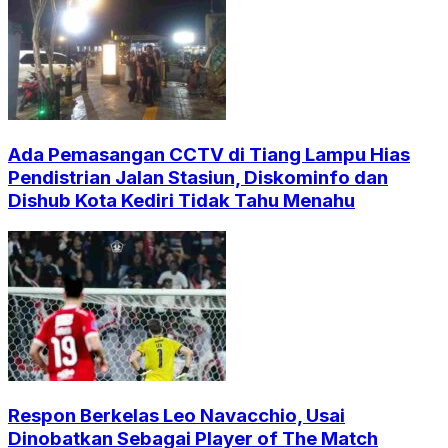
Ada Pemasangan CCTV di Tiang Lampu Hias
Pendistrian Jalan Stasiun, Diskominfo dan
Dishub Kota Kediri Tidak Tahu Menahu
Respon Berkelas Leo Navacchio, Usai
Dinobatkan Sebagai Player of The Match