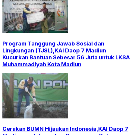
Program Tanggung Jawab Sosial dan
Lingkungan (TJSL),KAI Daop 7 Madiun
Kucurkan Bantuan Sebesar 56 Juta untuk LKSA
Muhammadiyah Kota Madiun
Gerakan BUMN Hijaukan Indonesia,KAI Daop 7