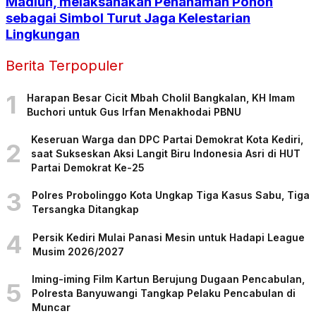
Madiun, melaksanakan Penanaman Pohon
sebagai Simbol Turut Jaga Kelestarian
Lingkungan
Berita Terpopuler
1
Harapan Besar Cicit Mbah Cholil Bangkalan, KH Imam
Buchori untuk Gus Irfan Menakhodai PBNU
Keseruan Warga dan DPC Partai Demokrat Kota Kediri,
2
saat Sukseskan Aksi Langit Biru Indonesia Asri di HUT
Partai Demokrat Ke-25
3
Polres Probolinggo Kota Ungkap Tiga Kasus Sabu, Tiga
Tersangka Ditangkap
4
Persik Kediri Mulai Panasi Mesin untuk Hadapi League
Musim 2026/2027
Iming-iming Film Kartun Berujung Dugaan Pencabulan,
5
Polresta Banyuwangi Tangkap Pelaku Pencabulan di
Muncar