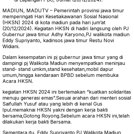
MADIUN, MADUTV – Pemerintah provinsi jawa timur
memperingati Hari Kesetiakawanan Sosial Nasional
(HKSN) 2024 di kota madiun pada hari jum’at
(20/12/2024). Kegiatan HKSN di hadiri langsung oleh PJ
Gubernur jawa timur Adhy Karyono,PJ walikota madiun
Eddy Supriyanto, kadinsos jawa timur Restu Novi
Widiani.
Dalam kesempatan ini pj gubernur jawa timur yang di
dampingi pj Walikota Madiun menyempatkan meninjau
stand- stand umkm,stand kesehatan,mobil dapur
umum,hingga kendaraan BPBD sebelum membuka
Acara HKSN.
kegiatan HKSN 2024 ini bertemakan “kuatkan solidaritas
menuju generasi emas”.Sesuai arahan dari menteri sosial
Saifullah Yusuf atau yang lebih di kenal Gus
Ipul.memaknai HKSN yakni dengan kerja bakti
bersama,Gotong Royong.Sebelum acara HKSN ini,telah
dilakukan kerja bakti Bersama.
Sementara itu, Eddy Supriyanto PJ Walikota Madiun