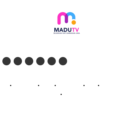
Follow social media kami di:
© 2026 - PT. Madinul Ulum Media Televisi Ummat Tulungagung, Jawa Timur
Profil Madu TV
Redaksi
Pedoman Siber
Kontak
Live Streaming
PodCast