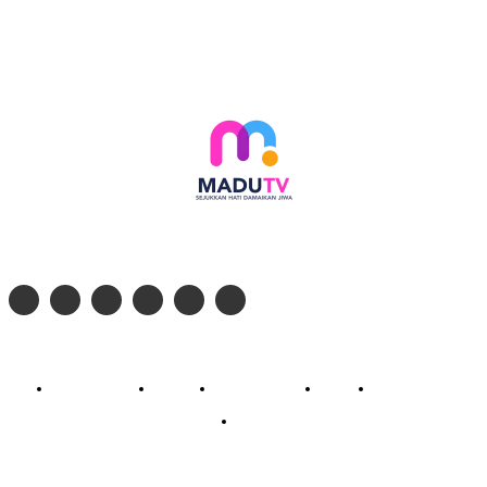
Follow social media kami di:
© 2026 - PT. Madinul Ulum Media Televisi Ummat Tulungagung, Jawa Timur
Profil Madu TV
Redaksi
Pedoman Siber
Kontak
Live Streaming
PodCast