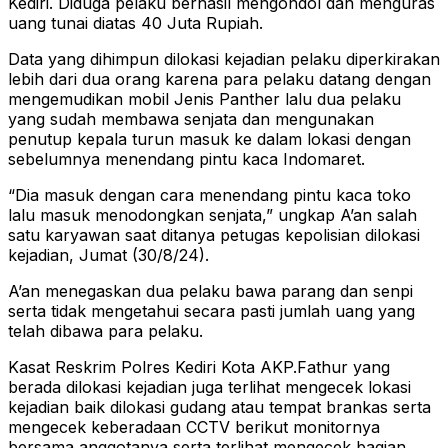
Kediri. Diduga pelaku berhasil mengondol dan menguras
uang tunai diatas 40 Juta Rupiah.
Data yang dihimpun dilokasi kejadian pelaku diperkirakan
lebih dari dua orang karena para pelaku datang dengan
mengemudikan mobil Jenis Panther lalu dua pelaku
yang sudah membawa senjata dan mengunakan
penutup kepala turun masuk ke dalam lokasi dengan
sebelumnya menendang pintu kaca Indomaret.
“Dia masuk dengan cara menendang pintu kaca toko
lalu masuk menodongkan senjata,” ungkap A’an salah
satu karyawan saat ditanya petugas kepolisian dilokasi
kejadian, Jumat (30/8/24).
A’an menegaskan dua pelaku bawa parang dan senpi
serta tidak mengetahui secara pasti jumlah uang yang
telah dibawa para pelaku.
Kasat Reskrim Polres Kediri Kota AKP.Fathur yang
berada dilokasi kejadian juga terlihat mengecek lokasi
kejadian baik dilokasi gudang atau tempat brankas serta
mengecek keberadaan CCTV berikut monitornya
bersama anggotanya serta terlihat mengecek bagian