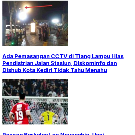
Ada Pemasangan CCTV di Tiang Lampu Hias
Pendistrian Jalan Stasiun, Diskominfo dan
Dishub Kota Kediri Tidak Tahu Menahu
Respon Berkelas Leo Navacchio, Usai