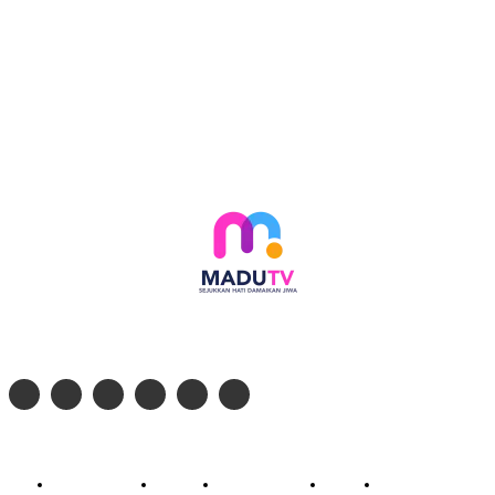
Follow social media kami di:
© 2026 - PT. Madinul Ulum Media Televisi Ummat Tulungagung, Jawa Timur
Profil Madu TV
Redaksi
Pedoman Siber
Kontak
Live Streaming