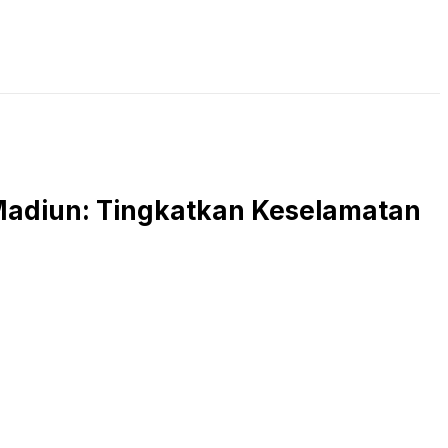
LIVE STREAMING
PODCAST
KAJIAN ISLAM
 Madiun: Tingkatkan Keselamatan