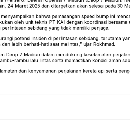
sia (Persero) Daerah Operasi 7 Madiun (Daop 7 Madiun) me
enin, 24 Maret 2025 dan ditargetkan akan selesai pada 30 M
menyampaikan bahwa pemasangan speed bump ini mencak
kan oleh unit teknis PT KAI dengan koordinasi bersama uni
erlintasan sebidang yang tidak memiliki penjaga.
gi potensi insiden di perlintasan sebidang, terutama yang
an lebih berhati-hati saat melintas,” ujar Rokhmad.
Daop 7 Madiun dalam mendukung keselamatan perjalanan k
mbu-rambu lalu lintas serta memastikan kondisi aman sebe
matan dan kenyamanan perjalanan kereta api serta penggu