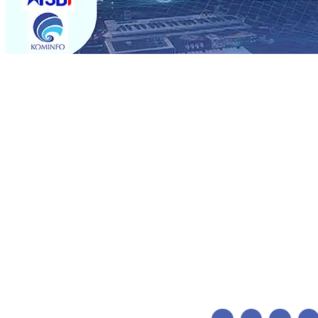
Trending
BPJS Kesehatan Kediri Perkuat Sinergi dengan Media Kena
Persik Kediri Terus di Datangkan Perkuat Untuk Super 
dan Pelestarian Budaya
06 Agu 2026
•
ITS Perkenalkan 
Perkuat Kemitraan Dengan Petani, PG Pesantren Baru Suk
Medali Emas LKS Nasional 2026
06 Agu 2026
•
Jumlah R
06 Agu 2026
•
Dukung Peningkatan Produksi, Mas Dhito 
Pemadaman Karhutla di Lereng Bromo, Api Belum Sep
BPJS Kesehatan Kediri Perkuat Sinergi dengan Media Kena
Persik Kediri Terus di Datangkan Perkuat Untuk Super 
dan Pelestarian Budaya
06 Agu 2026
•
ITS Perkenalkan 
Perkuat Kemitraan Dengan Petani, PG Pesantren Baru Suk
Medali Emas LKS Nasional 2026
06 Agu 2026
•
Jumlah R
06 Agu 2026
•
Dukung Peningkatan Produksi, Mas Dhito 
Pemadaman Karhutla di Lereng Bromo, Api Belum Sep