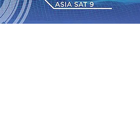
dan Berkelanjutan
07 Agu 2026
•
Pemain Pemain Baru
an Bantuan TJSL Rp123 Juta untuk Pendidikan, Sosial,
Jagung di Mojokerto Tembus 18 Ton/Ha
06 Agu 2026
•
2026
•
Bangga, Mas Dhito Beri Beasiswa Siswa Peraih
tumbuh, menunjukan Kuatnya Basis Menabung Nasabah
gu 2026
•
Kapolres Probolinggo Pimpin Langsung
Pastikan Gabung skuad Macan Putih
05 Agu 2026
•
dan Berkelanjutan
07 Agu 2026
•
Pemain Pemain Baru
an Bantuan TJSL Rp123 Juta untuk Pendidikan, Sosial,
Jagung di Mojokerto Tembus 18 Ton/Ha
06 Agu 2026
•
2026
•
Bangga, Mas Dhito Beri Beasiswa Siswa Peraih
tumbuh, menunjukan Kuatnya Basis Menabung Nasabah
gu 2026
•
Kapolres Probolinggo Pimpin Langsung
Pastikan Gabung skuad Macan Putih
05 Agu 2026
•