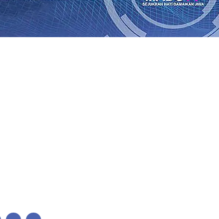
lkan Wajah Baru JKN: Lebih Informatif, Lebih Fleksibel, 
League 2026/2027
06 Agu 2026
•
KAI Daop 7 Madiun Salurk
Pupuk Probiotik Berbasis Grafenik Karbon, Hasil Panen 
ses Menggiling Tebu 4 Juta Kuintal di Hari ke-75
06 Agu 
ekening dan Nominal Simpanan di Jawa Timur Terus Ber
Kembali Salurkan 216 Bantuan Pertanian Bagi Petani
06 A
enuhnya Padam
05 Agu 2026
•
Sergio Castel dari Spanyol 
lkan Wajah Baru JKN: Lebih Informatif, Lebih Fleksibel, 
League 2026/2027
06 Agu 2026
•
KAI Daop 7 Madiun Salurk
Pupuk Probiotik Berbasis Grafenik Karbon, Hasil Panen 
ses Menggiling Tebu 4 Juta Kuintal di Hari ke-75
06 Agu 
ekening dan Nominal Simpanan di Jawa Timur Terus Ber
Kembali Salurkan 216 Bantuan Pertanian Bagi Petani
06 A
enuhnya Padam
05 Agu 2026
•
Sergio Castel dari Spanyol 