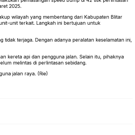
lakukan pemasangan speed bump di 42 titik perlintasan
aret 2025.
up wilayah yang membentang dari Kabupaten Blitar
t-unit terkait. Langkah ini bertujuan untuk
 tidak terjaga. Dengan adanya peralatan keselamatan ini,
ereta api dan pengguna jalan. Selain itu, pihaknya
lum melintas di perlintasan sebidang.
na jalan raya. (Rie)