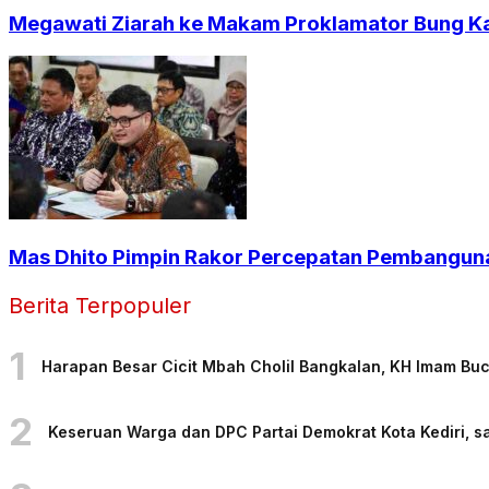
Megawati Ziarah ke Makam Proklamator Bung Kar
Mas Dhito Pimpin Rakor Percepatan Pembangun
Berita Terpopuler
1
Harapan Besar Cicit Mbah Cholil Bangkalan, KH Imam Bu
2
Keseruan Warga dan DPC Partai Demokrat Kota Kediri, sa