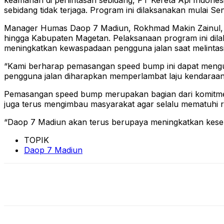
keamanan di perlintasan sebidang, PT Kereta Api Indone
sebidang tidak terjaga. Program ini dilaksanakan mulai S
Manager Humas Daop 7 Madiun, Rokhmad Makin Zainul, 
hingga Kabupaten Magetan. Pelaksanaan program ini dilaku
meningkatkan kewaspadaan pengguna jalan saat melintasi p
“Kami berharap pemasangan speed bump ini dapat menguran
pengguna jalan diharapkan memperlambat laju kendaraan d
Pemasangan speed bump merupakan bagian dari komitmen 
juga terus mengimbau masyarakat agar selalu mematuhi ra
“Daop 7 Madiun akan terus berupaya meningkatkan kesela
TOPIK
Daop 7 Madiun