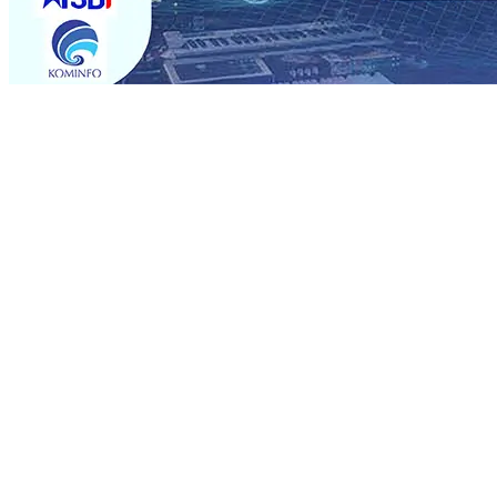
Trending
Semarak HUT RI ke-81 dan Hari Jadi ke-702 Blitar, Imig
Operasional, Perjalanan Sejumlah KA Terlambat, KAI 
Rp1 Miliar
08 Agu 2026
•
Sebut Pemkot Kediri Arogan So
Banding
07 Agu 2026
•
Perkuat Hubungan Dengan 17 De
Perkuat Sinergi dengan Media Kenalkan Wajah Baru JKN: L
Datangkan Perkuat Untuk Super League 2026/2027
06 A
06 Agu 2026
•
ITS Perkenalkan Pupuk Probiotik Berbas
Petani, PG Pesantren Baru Sukses Menggiling Tebu 4 Juta
Semarak HUT RI ke-81 dan Hari Jadi ke-702 Blitar, Imig
Operasional, Perjalanan Sejumlah KA Terlambat, KAI 
Rp1 Miliar
08 Agu 2026
•
Sebut Pemkot Kediri Arogan So
Banding
07 Agu 2026
•
Perkuat Hubungan Dengan 17 De
Perkuat Sinergi dengan Media Kenalkan Wajah Baru JKN: L
Datangkan Perkuat Untuk Super League 2026/2027
06 A
06 Agu 2026
•
ITS Perkenalkan Pupuk Probiotik Berbas
Petani, PG Pesantren Baru Sukses Menggiling Tebu 4 Juta