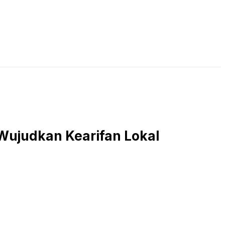
LIVE STREAMING
PODCAST
KAJIAN ISLAM
Wujudkan Kearifan Lokal