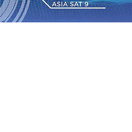
IAS Relasi Madiun-Adi Soemarmo Alami Gangguan
Rumah dan 6 Kendaraan Ludes Terbakar, Kerugian Capai
 Warga Tak Akan Gentar!, Pemkot “Kekeh” Dengan Materi
n Bantuan Gula
07 Agu 2026
•
BPJS Kesehatan Kediri
u 2026
•
Pemain Pemain Baru Persik Kediri Terus di
 Juta untuk Pendidikan, Sosial, dan Pelestarian Budaya
bus 18 Ton/Ha
06 Agu 2026
•
Perkuat Kemitraan Dengan
IAS Relasi Madiun-Adi Soemarmo Alami Gangguan
Rumah dan 6 Kendaraan Ludes Terbakar, Kerugian Capai
 Warga Tak Akan Gentar!, Pemkot “Kekeh” Dengan Materi
n Bantuan Gula
07 Agu 2026
•
BPJS Kesehatan Kediri
u 2026
•
Pemain Pemain Baru Persik Kediri Terus di
 Juta untuk Pendidikan, Sosial, dan Pelestarian Budaya
bus 18 Ton/Ha
06 Agu 2026
•
Perkuat Kemitraan Dengan