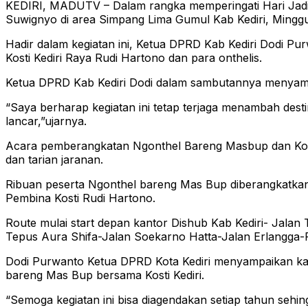
KEDIRI, MADUTV – Dalam rangka memperingati Hari Jadi 
Suwignyo di area Simpang Lima Gumul Kab Kediri, Mingg
Hadir dalam kegiatan ini, Ketua DPRD Kab Kediri Dodi Pu
Kosti Kediri Raya Rudi Hartono dan para onthelis.
Ketua DPRD Kab Kediri Dodi dalam sambutannya menyamp
“Saya berharap kegiatan ini tetap terjaga menambah destin
lancar,”ujarnya.
Acara pemberangkatan Ngonthel Bareng Masbup dan Kost
dan tarian jaranan.
Ribuan peserta Ngonthel bareng Mas Bup diberangkatkan l
Pembina Kosti Rudi Hartono.
Route mulai start depan kantor Dishub Kab Kediri- Ja
Tepus Aura Shifa-Jalan Soekarno Hatta-Jalan Erlangga-F
Dodi Purwanto Ketua DPRD Kota Kediri menyampaikan kam
bareng Mas Bup bersama Kosti Kediri.
“Semoga kegiatan ini bisa diagendakan setiap tahun sehi