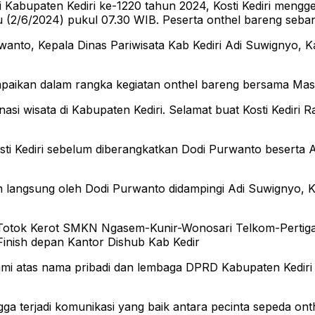
Kabupaten Kediri ke-1220 tahun 2024, Kosti Kediri mengg
u (2/6/2024) pukul 07.30 WIB. Peserta onthel bareng seb
rwanto, Kepala Dinas Pariwisata Kab Kediri Adi Suwignyo, 
aikan dalam rangka kegiatan onthel bareng bersama Mas
asi wisata di Kabupaten Kediri. Selamat buat Kosti Kediri R
i Kediri sebelum diberangkatkan Dodi Purwanto beserta 
angsung oleh Dodi Purwanto didampingi Adi Suwignyo, Ketua
lan Totok Kerot SMKN Ngasem-Kunir-Wonosari Telkom-Per
inish depan Kantor Dishub Kab Kedir
i atas nama pribadi dan lembaga DPRD Kabupaten Kediri s
ngga terjadi komunikasi yang baik antara pecinta sepeda o