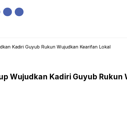
IK
PEMERINTAHAN
EKONOMI
KRIMINAL
PENDIDIKAN
kan Kadiri Guyub Rukun Wujudkan Kearifan Lokal
up Wujudkan Kadiri Guyub Rukun 