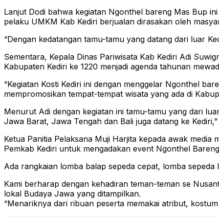
Lanjut Dodi bahwa kegiatan Ngonthel bareng Mas Bup ini
pelaku UMKM Kab Kediri berjualan dirasakan oleh masyara
“Dengan kedatangan tamu-tamu yang datang dari luar Ke
Sementara, Kepala Dinas Pariwisata Kab Kediri Adi Suwi
Kabupaten Kediri ke 1220 menjadi agenda tahunan mewa
“Kegiatan Kosti Kediri ini dengan menggelar Ngonthel bar
mempromosikan tempat-tempat wisata yang ada di Kabupat
Menurut Adi dengan kegiatan ini tamu-tamu yang dari luar 
Jawa Barat, Jawa Tengah dan Bali juga datang ke Kediri,” 
Ketua Panitia Pelaksana Muji Harjita kepada awak media m
Pemkab Kediri untuk mengadakan event Ngonthel Baren
Ada rangkaian lomba balap sepeda cepat, lomba sepeda la
Kami berharap dengan kehadiran teman-teman se Nusantara
lokal Budaya Jawa yang ditampilkan.
“Menariknya dari ribuan peserta memakai atribut, kostum 