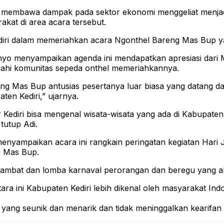
 membawa dampak pada sektor ekonomi menggeliat menjadi 
kat di area acara tersebut.
diri dalam memeriahkan acara Ngonthel Bareng Mas Bup y
gnyo menyampaikan agenda ini mendapatkan apresiasi dari 
dahi komunitas sepeda onthel memeriahkannya.
eng Mas Bup antusias pesertanya luar biasa yang datang da
en Kediri,” ujarnya.
Kediri bisa mengenal wisata-wisata yang ada di Kabupaten K
tutup Adi.
enyampaikan acara ini rangkain peringatan kegiatan Hari Ja
g Mas Bup.
mbat dan lomba karnaval perorangan dan beregu yang akan a
 ini Kabupaten Kediri lebih dikenal oleh masyarakat Indo
yang seunik dan menarik dan tidak meninggalkan kearifan lo