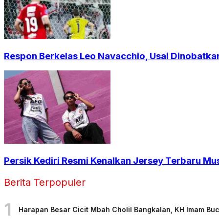
Respon Berkelas Leo Navacchio, Usai Dinobatkan
Persik Kediri Resmi Kenalkan Jersey Terbaru Mu
Berita Terpopuler
1
Harapan Besar Cicit Mbah Cholil Bangkalan, KH Imam Bu