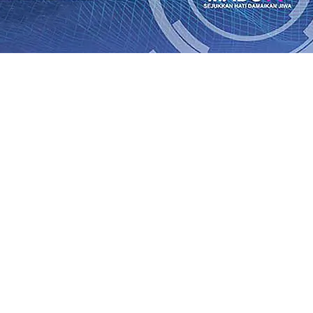
rasi Buka Layanan Paspor Akhir Pekan
08 Agu 2026
•
KA B
Daop 7 Madiun Sampaikan Permohonan Maaf
08 Agu 2026
•
al TPA Pojok, Pengugat dan Saroja: Banding atau Kasasi,
sa Sekitar, PT SGN MKSO Kebun Dhoho Kembali Salurka
ebih Informatif, Lebih Fleksibel, dan Berkelanjutan
07 Ag
gu 2026
•
KAI Daop 7 Madiun Salurkan Bantuan TJSL Rp123
is Grafenik Karbon, Hasil Panen Jagung di Mojokerto Tem
 Kuintal di Hari ke-75
06 Agu 2026
•
rasi Buka Layanan Paspor Akhir Pekan
08 Agu 2026
•
KA B
Daop 7 Madiun Sampaikan Permohonan Maaf
08 Agu 2026
•
al TPA Pojok, Pengugat dan Saroja: Banding atau Kasasi,
sa Sekitar, PT SGN MKSO Kebun Dhoho Kembali Salurka
ebih Informatif, Lebih Fleksibel, dan Berkelanjutan
07 Ag
gu 2026
•
KAI Daop 7 Madiun Salurkan Bantuan TJSL Rp123
is Grafenik Karbon, Hasil Panen Jagung di Mojokerto Tem
 Kuintal di Hari ke-75
06 Agu 2026
•