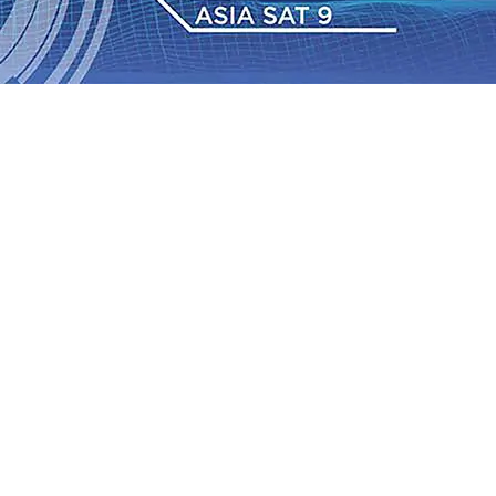
 TPA Pojok, Pengugat dan Saroja: Banding atau Kasasi,
sa Sekitar, PT SGN MKSO Kebun Dhoho Kembali
: Lebih Informatif, Lebih Fleksibel, dan Berkelanjutan
gu 2026
•
KAI Daop 7 Madiun Salurkan Bantuan TJSL
sis Grafenik Karbon, Hasil Panen Jagung di Mojokerto
Juta Kuintal di Hari ke-75
06 Agu 2026
•
Bangga, Mas
mpanan di Jawa Timur Terus Bertumbuh, menunjukan
 TPA Pojok, Pengugat dan Saroja: Banding atau Kasasi,
sa Sekitar, PT SGN MKSO Kebun Dhoho Kembali
: Lebih Informatif, Lebih Fleksibel, dan Berkelanjutan
gu 2026
•
KAI Daop 7 Madiun Salurkan Bantuan TJSL
sis Grafenik Karbon, Hasil Panen Jagung di Mojokerto
Juta Kuintal di Hari ke-75
06 Agu 2026
•
Bangga, Mas
mpanan di Jawa Timur Terus Bertumbuh, menunjukan