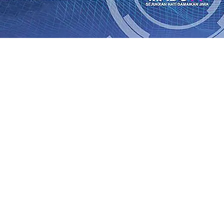
Rp1 Miliar
08 Agu 2026
•
Sebut Pemkot Kediri Arogan Soal
i Banding
07 Agu 2026
•
Perkuat Hubungan Dengan 17 De
diri Perkuat Sinergi dengan Media Kenalkan Wajah Baru JKN
 di Datangkan Perkuat Untuk Super League 2026/2027
06 A
daya
06 Agu 2026
•
ITS Perkenalkan Pupuk Probiotik Berba
gan Petani, PG Pesantren Baru Sukses Menggiling Tebu 4 
onal 2026
06 Agu 2026
•
Jumlah Rekening dan Nominal Si
Rp1 Miliar
08 Agu 2026
•
Sebut Pemkot Kediri Arogan Soal
i Banding
07 Agu 2026
•
Perkuat Hubungan Dengan 17 De
diri Perkuat Sinergi dengan Media Kenalkan Wajah Baru JKN
 di Datangkan Perkuat Untuk Super League 2026/2027
06 A
daya
06 Agu 2026
•
ITS Perkenalkan Pupuk Probiotik Berba
gan Petani, PG Pesantren Baru Sukses Menggiling Tebu 4 
onal 2026
06 Agu 2026
•
Jumlah Rekening dan Nominal Si