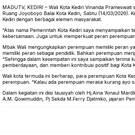
MADUTV, KEDIRI – Wali Kota Kediri Vinanda Prameswati 
Ruang Joyoboyo Balai Kota Kediri, Sabtu (14/03/2026). 
Kediri dengan berbagai elemen masyarakat.
“Atas nama Pemerintah Kota Kediri saya menyampaikan ter
kebersamaan. Juga untuk memperkuat peran perempuan 
Mbak Wali mengungkapkan perempuan memiliki peran yang
memiliki peran sebagai pendidik. Bahkan perempuan menj
“Sehingga dalam kesempatan ini saya sampaikan terima ka
pemberdayaan, dan memberi kontribusi positif bagi Kota K
Wali kota termuda ini berharap, para perempuan Kota Ke
perempuan. “Kalau ada perempuan merasa kurang ayo sam
Dalam kegiatan ini diisi tausiyah oleh Hj.Aina ‘Ainaul M
A.M. Qowimuddin, Pj Sekda M.Ferry Djatmiko, jajaran Pem