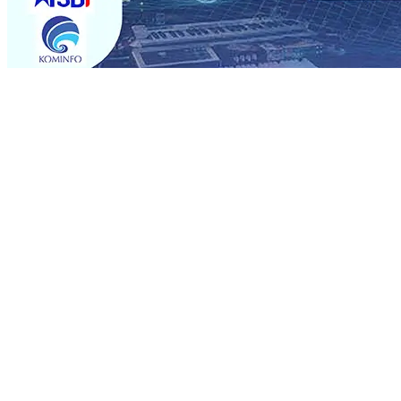
Trending
Rumah dan 6 Kendaraan Ludes Terbakar, Kerugian Capai 
Warga Tak Akan Gentar!, Pemkot “Kekeh” Dengan Mater
Salurkan Bantuan Gula
07 Agu 2026
•
BPJS Kesehatan Ke
07 Agu 2026
•
Pemain Pemain Baru Persik Kediri Terus
Rp123 Juta untuk Pendidikan, Sosial, dan Pelestarian Bu
Tembus 18 Ton/Ha
06 Agu 2026
•
Perkuat Kemitraan Den
Dhito Beri Beasiswa Siswa Peraih Medali Emas LKS Nasi
Kuatnya Basis Menabung Nasabah
06 Agu 2026
•
Rumah dan 6 Kendaraan Ludes Terbakar, Kerugian Capai 
Warga Tak Akan Gentar!, Pemkot “Kekeh” Dengan Mater
Salurkan Bantuan Gula
07 Agu 2026
•
BPJS Kesehatan Ke
07 Agu 2026
•
Pemain Pemain Baru Persik Kediri Terus
Rp123 Juta untuk Pendidikan, Sosial, dan Pelestarian Bu
Tembus 18 Ton/Ha
06 Agu 2026
•
Perkuat Kemitraan Den
Dhito Beri Beasiswa Siswa Peraih Medali Emas LKS Nasi
Kuatnya Basis Menabung Nasabah
06 Agu 2026
•