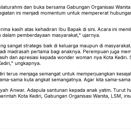
silaturahmi dan buka bersama Gabungan Organisasi Wanita
Kegiatan ini menjadi momentum untuk mempererat hubungan
ima kasih atas kehadiran Ibu Bapak di sini. Acara ini me
dalam pemberdayaan masyarakat,” ujarnya.
 sangat strategis baik di keluarga maupun di masyaraka
adi madrasah pertama bagi anaknya. Perempuan juga memili
sih dan apresiasi kepada wonder woman nya Kota Kediri. S
ediri,” ungkapnya.
diri terus menjaga semangat untuk memperjuangkan keseja
a-sama kuta angkat semangatnya. Agar kita sama-sama bis
ardliyah Anwar. Adapula santunan kepada anak yatim. Turut 
erintah Kota Kediri, Gabungan Organisasi Wanita, LSM, in