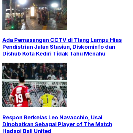
Ada Pemasangan CCTV di Tiang Lampu Hias
Pendistrian Jalan Stasiun, Diskominfo dan
Dishub Kota Kediri Tidak Tahu Menahu
Respon Berkelas Leo Navacchio, Usai
Dinobatkan Sebagai Player of The Match
Hadapi Bali United