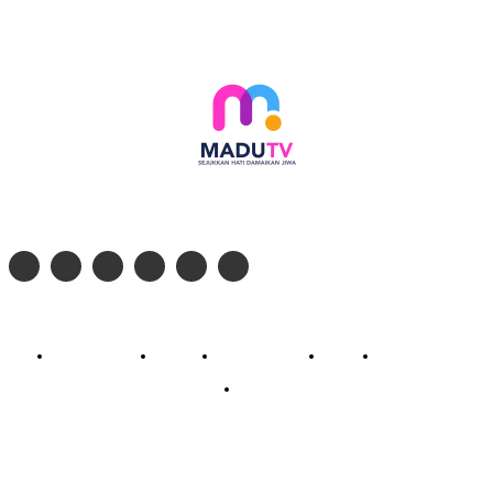
Follow social media kami di:
© 2026 - PT. Madinul Ulum Media Televisi Ummat Tulungagung, Jawa Timur
Profil Madu TV
Redaksi
Pedoman Siber
Kontak
Live Streaming
PodCast