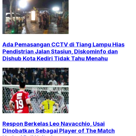
Ada Pemasangan CCTV di Tiang Lampu Hias
Pendistrian Jalan Stasiun, Diskominfo dan
Dishub Kota Kediri Tidak Tahu Menahu
Respon Berkelas Leo Navacchio, Usai
Dinobatkan Sebagai Player of The Match