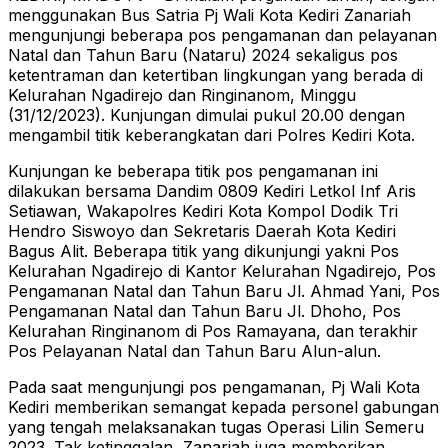
menggunakan Bus Satria Pj Wali Kota Kediri Zanariah
mengunjungi beberapa pos pengamanan dan pelayanan
Natal dan Tahun Baru (Nataru) 2024 sekaligus pos
ketentraman dan ketertiban lingkungan yang berada di
Kelurahan Ngadirejo dan Ringinanom, Minggu
(31/12/2023). Kunjungan dimulai pukul 20.00 dengan
mengambil titik keberangkatan dari Polres Kediri Kota.
Kunjungan ke beberapa titik pos pengamanan ini
dilakukan bersama Dandim 0809 Kediri Letkol Inf Aris
Setiawan, Wakapolres Kediri Kota Kompol Dodik Tri
Hendro Siswoyo dan Sekretaris Daerah Kota Kediri
Bagus Alit. Beberapa titik yang dikunjungi yakni Pos
Kelurahan Ngadirejo di Kantor Kelurahan Ngadirejo, Pos
Pengamanan Natal dan Tahun Baru Jl. Ahmad Yani, Pos
Pengamanan Natal dan Tahun Baru Jl. Dhoho, Pos
Kelurahan Ringinanom di Pos Ramayana, dan terakhir
Pos Pelayanan Natal dan Tahun Baru Alun-alun.
Pada saat mengunjungi pos pengamanan, Pj Wali Kota
Kediri memberikan semangat kepada personel gabungan
yang tengah melaksanakan tugas Operasi Lilin Semeru
2023. Tak ketinggalan, Zanariah juga memberikan