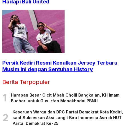
Hadapi Bali United
Persik Kediri Resmi Kenalkan Jersey Terbaru
Musim ini dengan Sentuhan History
Berita Terpopuler
1
Harapan Besar Cicit Mbah Cholil Bangkalan, KH Imam
Buchori untuk Gus Irfan Menakhodai PBNU
Keseruan Warga dan DPC Partai Demokrat Kota Kediri,
2
saat Sukseskan Aksi Langit Biru Indonesia Asri di HUT
Partai Demokrat Ke-25