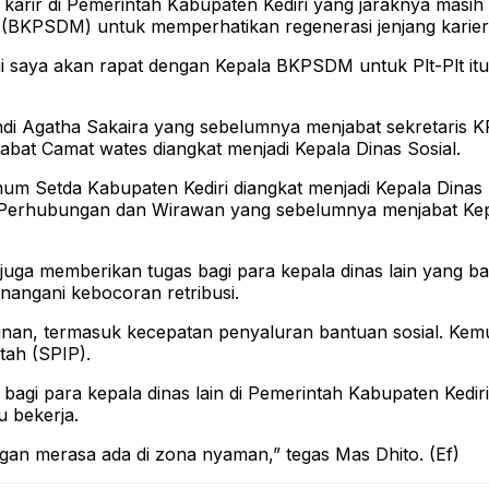
g karir di Pemerintah Kabupaten Kediri yang jaraknya masi
PSDM) untuk memperhatikan regenerasi jenjang karier p
ni saya akan rapat dengan Kepala BKPSDM untuk Plt-Plt itu
i Agatha Sakaira yang sebelumnya menjabat sekretaris KPU
bat Camat wates diangkat menjadi Kepala Dinas Sosial.
mum Setda Kabupaten Kediri diangkat menjadi Kepala Din
 Perhubungan dan Wirawan yang sebelumnya menjabat Kepa
ga memberikan tugas bagi para kepala dinas lain yang bar
nangani kebocoran retribusi.
nan, termasuk kecepatan penyaluran bantuan sosial. Kemud
tah (SPIP).
agi para kepala dinas lain di Pemerintah Kabupaten Kedir
u bekerja.
an merasa ada di zona nyaman,” tegas Mas Dhito. (Ef)