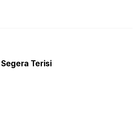
LIVE STREAMING
PODCAST
KAJIAN ISLAM
Segera Terisi