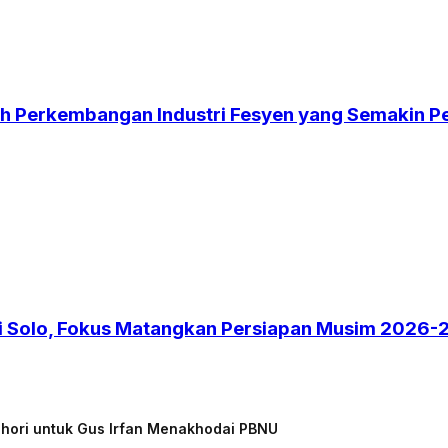
gah Perkembangan Industri Fesyen yang Semakin P
 di Solo, Fokus Matangkan Persiapan Musim 2026
chori untuk Gus Irfan Menakhodai PBNU