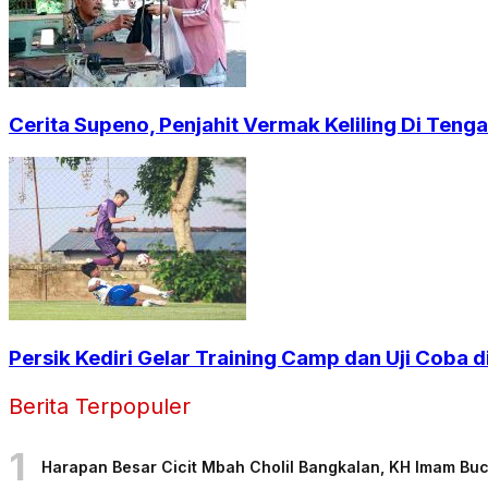
Cerita Supeno, Penjahit Vermak Keliling Di Ten
Persik Kediri Gelar Training Camp dan Uji Coba
Berita Terpopuler
1
Harapan Besar Cicit Mbah Cholil Bangkalan, KH Imam Bu