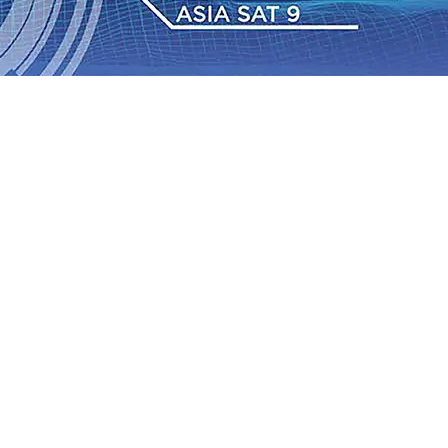
6 Agu 2026
•
Perkuat Kemitraan Dengan Petani, PG
wa Siswa Peraih Medali Emas LKS Nasional 2026
06 Agu
nabung Nasabah
06 Agu 2026
•
Dukung Peningkatan
pin Langsung Pemadaman Karhutla di Lereng Bromo, Api
2026
•
Kapolres Kediri Kota Jalin Silaturahmi dengan
Tengah Perkembangan Industri Fesyen yang Semakin Pesat
6 Agu 2026
•
Perkuat Kemitraan Dengan Petani, PG
wa Siswa Peraih Medali Emas LKS Nasional 2026
06 Agu
nabung Nasabah
06 Agu 2026
•
Dukung Peningkatan
pin Langsung Pemadaman Karhutla di Lereng Bromo, Api
2026
•
Kapolres Kediri Kota Jalin Silaturahmi dengan
Tengah Perkembangan Industri Fesyen yang Semakin Pesat