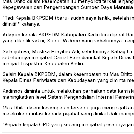
Mas Dhito dalam kesempatan itu menyoroti terkait jenjan
Kepegawaian dan Pengembangan Sumber Daya Manusia (BK
“Tadi Kepala BKPSDM (baru) sudah saya lantik, setelah i
difinitif,” katanya.
Adapun kepala BKPSDM Kabupaten Kediri kini dijabat Rand
yang dilantik yakni, Subur Widono yang sebelumnya menja
Selanjutnya, Mustika Prayitno Adi, sebelumnya Kabag U
sebelumnya menjabat Camat Pare diangkat Kepala Dinas
menjadi Inspektur Kabupaten Kediri.
Selain Kepala BKPSDM, dalam kesempatan itu Mas Dhito ju
Kepala Dinas Pariwisata dan Kebudayaan yang diminta me
Kadinsos diminta untuk melakukan perbaikan data kemiski
meningkatkan level Sistem Pengendalian Internal Pemerin
Mas Dhito dalam kesempatan tersebut juga mengingatkan b
melakukan mutasi kepada pejabat yang dinilai tidak mamp
“Kepada kepala OPD yang sedang menjabat pesannya jang