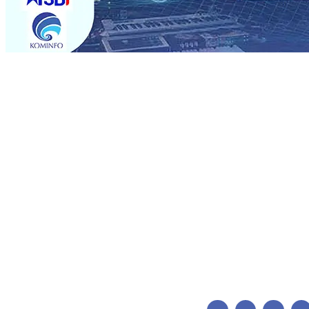
Trending
ITS Perkenalkan Pupuk Probiotik Berbasis Grafenik Kar
Pesantren Baru Sukses Menggiling Tebu 4 Juta Kuintal d
2026
•
Jumlah Rekening dan Nominal Simpanan di Jawa
Produksi, Mas Dhito Kembali Salurkan 216 Bantuan Perta
Belum Sepenuhnya Padam
05 Agu 2026
•
Sergio Castel
Ponpes Wali Barokah, Pererat Sinergi Polri dan Ulama
05
05 Agu 2026
•
Mas Dhito Minta Camat Proaktif Pantau 
ITS Perkenalkan Pupuk Probiotik Berbasis Grafenik Kar
Pesantren Baru Sukses Menggiling Tebu 4 Juta Kuintal d
2026
•
Jumlah Rekening dan Nominal Simpanan di Jawa
Produksi, Mas Dhito Kembali Salurkan 216 Bantuan Perta
Belum Sepenuhnya Padam
05 Agu 2026
•
Sergio Castel
Ponpes Wali Barokah, Pererat Sinergi Polri dan Ulama
05
05 Agu 2026
•
Mas Dhito Minta Camat Proaktif Pantau 