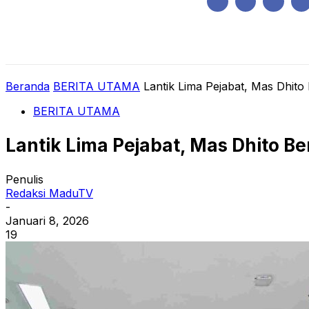
Kamis, Agustus 6, 2026
HOME
REGIONAL
NASIONAL
POLIT
Beranda
BERITA UTAMA
Lantik Lima Pejabat, Mas Dhit
BERITA UTAMA
Lantik Lima Pejabat, Mas Dhito B
Penulis
Redaksi MaduTV
-
Januari 8, 2026
19