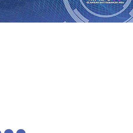
bon, Hasil Panen Jagung di Mojokerto Tembus 18 Ton/Ha
0
i Hari ke-75
06 Agu 2026
•
Bangga, Mas Dhito Beri Beasis
 Timur Terus Bertumbuh, menunjukan Kuatnya Basis Me
nian Bagi Petani
06 Agu 2026
•
Kapolres Probolinggo Pim
 dari Spanyol Pastikan Gabung skuad Macan Putih
05 Agu 
 Agu 2026
•
Cerita Supeno, Penjahit Vermak Keliling Di 
Perubahan Desil Warga
04 Agu 2026
•
bon, Hasil Panen Jagung di Mojokerto Tembus 18 Ton/Ha
0
i Hari ke-75
06 Agu 2026
•
Bangga, Mas Dhito Beri Beasis
 Timur Terus Bertumbuh, menunjukan Kuatnya Basis Me
nian Bagi Petani
06 Agu 2026
•
Kapolres Probolinggo Pim
 dari Spanyol Pastikan Gabung skuad Macan Putih
05 Agu 
 Agu 2026
•
Cerita Supeno, Penjahit Vermak Keliling Di 
Perubahan Desil Warga
04 Agu 2026
•