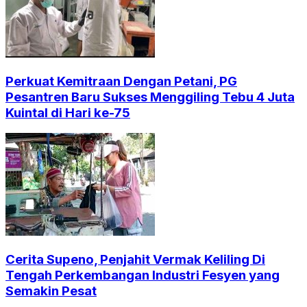
Perkuat Kemitraan Dengan Petani, PG
Pesantren Baru Sukses Menggiling Tebu 4 Juta
Kuintal di Hari ke-75
Cerita Supeno, Penjahit Vermak Keliling Di
Tengah Perkembangan Industri Fesyen yang
Semakin Pesat