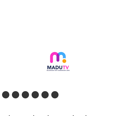
Follow social media kami di:
© 2026 - PT. Madinul Ulum Media Televisi Ummat Tulungagung, Jawa Timur
Profil Madu TV
Redaksi
Pedoman Siber
Kontak
Live Streaming