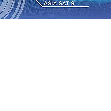
dan Berkelanjutan
07 Agu 2026
•
Pemain Pemain Baru
an Bantuan TJSL Rp123 Juta untuk Pendidikan, Sosial,
Jagung di Mojokerto Tembus 18 Ton/Ha
06 Agu 2026
•
2026
•
Bangga, Mas Dhito Beri Beasiswa Siswa Peraih
tumbuh, menunjukan Kuatnya Basis Menabung Nasabah
gu 2026
•
Kapolres Probolinggo Pimpin Langsung
Pastikan Gabung skuad Macan Putih
05 Agu 2026
•
dan Berkelanjutan
07 Agu 2026
•
Pemain Pemain Baru
an Bantuan TJSL Rp123 Juta untuk Pendidikan, Sosial,
Jagung di Mojokerto Tembus 18 Ton/Ha
06 Agu 2026
•
2026
•
Bangga, Mas Dhito Beri Beasiswa Siswa Peraih
tumbuh, menunjukan Kuatnya Basis Menabung Nasabah
gu 2026
•
Kapolres Probolinggo Pimpin Langsung
Pastikan Gabung skuad Macan Putih
05 Agu 2026
•