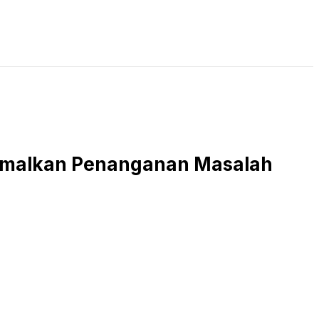
LIVE STREAMING
PODCAST
KAJIAN ISLAM
ptimalkan Penanganan Masalah