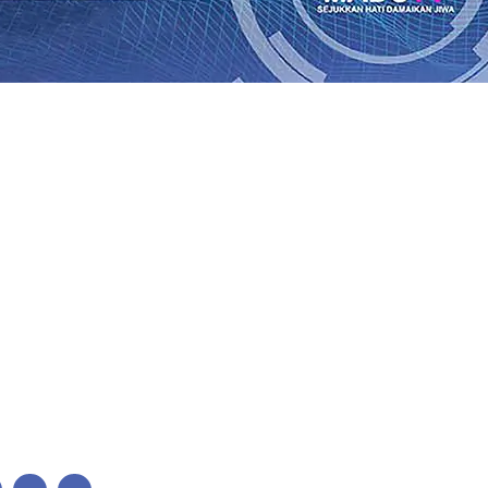
lkan Wajah Baru JKN: Lebih Informatif, Lebih Fleksibel, 
League 2026/2027
06 Agu 2026
•
KAI Daop 7 Madiun Salurk
Pupuk Probiotik Berbasis Grafenik Karbon, Hasil Panen 
ses Menggiling Tebu 4 Juta Kuintal di Hari ke-75
06 Agu 
ekening dan Nominal Simpanan di Jawa Timur Terus Ber
Kembali Salurkan 216 Bantuan Pertanian Bagi Petani
06 A
enuhnya Padam
05 Agu 2026
•
Sergio Castel dari Spanyol 
lkan Wajah Baru JKN: Lebih Informatif, Lebih Fleksibel, 
League 2026/2027
06 Agu 2026
•
KAI Daop 7 Madiun Salurk
Pupuk Probiotik Berbasis Grafenik Karbon, Hasil Panen 
ses Menggiling Tebu 4 Juta Kuintal di Hari ke-75
06 Agu 
ekening dan Nominal Simpanan di Jawa Timur Terus Ber
Kembali Salurkan 216 Bantuan Pertanian Bagi Petani
06 A
enuhnya Padam
05 Agu 2026
•
Sergio Castel dari Spanyol 