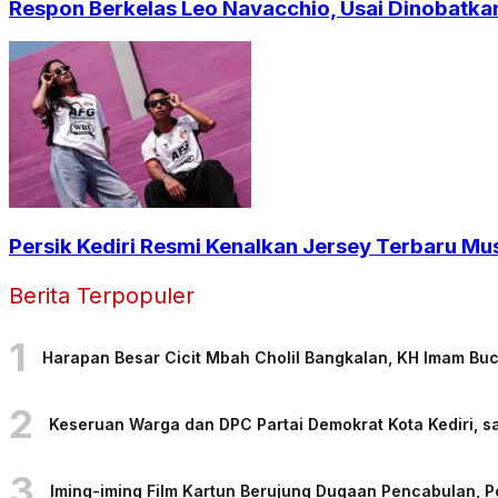
Respon Berkelas Leo Navacchio, Usai Dinobatkan
Persik Kediri Resmi Kenalkan Jersey Terbaru Mu
Berita Terpopuler
1
Harapan Besar Cicit Mbah Cholil Bangkalan, KH Imam Bu
2
Keseruan Warga dan DPC Partai Demokrat Kota Kediri, sa
3
Iming-iming Film Kartun Berujung Dugaan Pencabulan, 