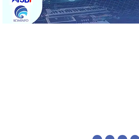
Trending
BPJS Kesehatan Kediri Perkuat Sinergi dengan Media Kena
Persik Kediri Terus di Datangkan Perkuat Untuk Super 
dan Pelestarian Budaya
06 Agu 2026
•
ITS Perkenalkan 
Perkuat Kemitraan Dengan Petani, PG Pesantren Baru Suk
Medali Emas LKS Nasional 2026
06 Agu 2026
•
Jumlah R
06 Agu 2026
•
Dukung Peningkatan Produksi, Mas Dhito 
Pemadaman Karhutla di Lereng Bromo, Api Belum Sep
BPJS Kesehatan Kediri Perkuat Sinergi dengan Media Kena
Persik Kediri Terus di Datangkan Perkuat Untuk Super 
dan Pelestarian Budaya
06 Agu 2026
•
ITS Perkenalkan 
Perkuat Kemitraan Dengan Petani, PG Pesantren Baru Suk
Medali Emas LKS Nasional 2026
06 Agu 2026
•
Jumlah R
06 Agu 2026
•
Dukung Peningkatan Produksi, Mas Dhito 
Pemadaman Karhutla di Lereng Bromo, Api Belum Sep