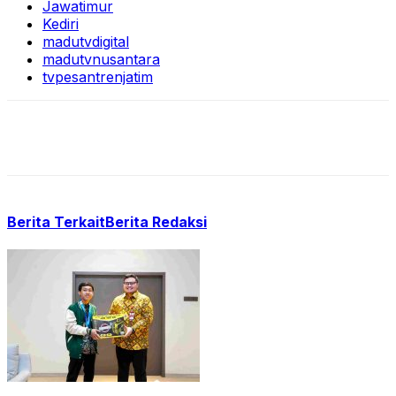
Jawatimur
Kediri
madutvdigital
madutvnusantara
tvpesantrenjatim
Berita Terkait
Berita Redaksi