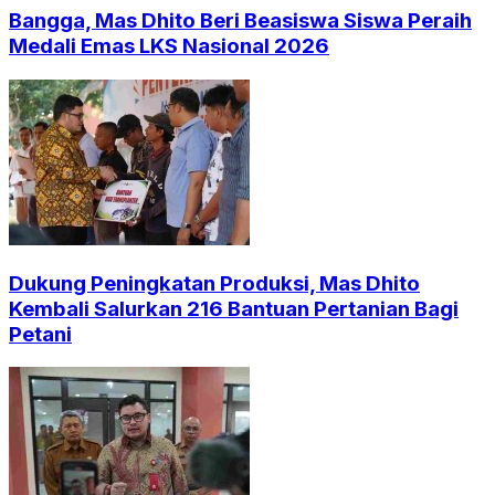
Bangga, Mas Dhito Beri Beasiswa Siswa Peraih
Medali Emas LKS Nasional 2026
Dukung Peningkatan Produksi, Mas Dhito
Kembali Salurkan 216 Bantuan Pertanian Bagi
Petani