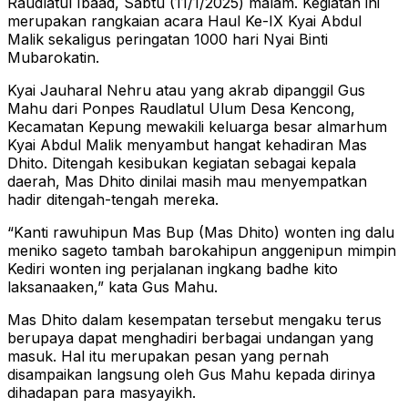
Raudlatul Ibaad, Sabtu (11/1/2025) malam. Kegiatan ini
merupakan rangkaian acara Haul Ke-IX Kyai Abdul
Malik sekaligus peringatan 1000 hari Nyai Binti
Mubarokatin.
Kyai Jauharal Nehru atau yang akrab dipanggil Gus
Mahu dari Ponpes Raudlatul Ulum Desa Kencong,
Kecamatan Kepung mewakili keluarga besar almarhum
Kyai Abdul Malik menyambut hangat kehadiran Mas
Dhito. Ditengah kesibukan kegiatan sebagai kepala
daerah, Mas Dhito dinilai masih mau menyempatkan
hadir ditengah-tengah mereka.
“Kanti rawuhipun Mas Bup (Mas Dhito) wonten ing dalu
meniko sageto tambah barokahipun anggenipun mimpin
Kediri wonten ing perjalanan ingkang badhe kito
laksanaaken,” kata Gus Mahu.
Mas Dhito dalam kesempatan tersebut mengaku terus
berupaya dapat menghadiri berbagai undangan yang
masuk. Hal itu merupakan pesan yang pernah
disampaikan langsung oleh Gus Mahu kepada dirinya
dihadapan para masyayikh.