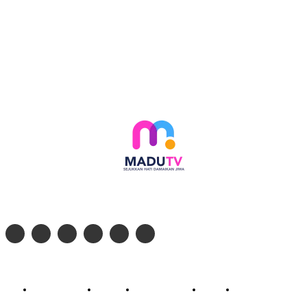
Follow social media kami di:
© 2026 - PT. Madinul Ulum Media Televisi Ummat Tulungagung, Jawa Timur
Profil Madu TV
Redaksi
Pedoman Siber
Kontak
Live Streaming