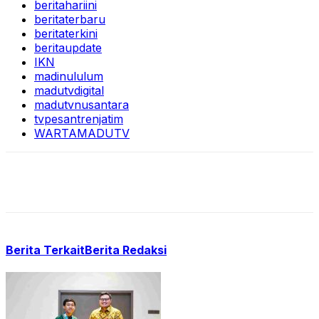
beritahariini
beritaterbaru
beritaterkini
beritaupdate
IKN
madinululum
madutvdigital
madutvnusantara
tvpesantrenjatim
WARTAMADUTV
Berita Terkait
Berita Redaksi