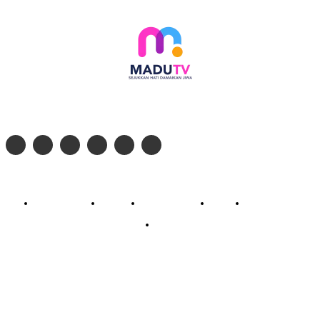
Follow social media kami di:
© 2026 - PT. Madinul Ulum Media Televisi Ummat Tulungagung, Jawa Timur
Profil Madu TV
Redaksi
Pedoman Siber
Kontak
Live Streaming
PodCast