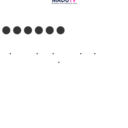
Follow social media kami di:
© 2026 - PT. Madinul Ulum Media Televisi Ummat Tulungagung, Jawa Timur
Profil Madu TV
Redaksi
Pedoman Siber
Kontak
Live Streaming
PodCast