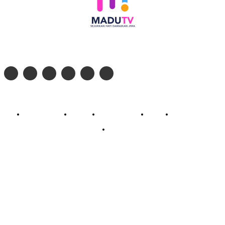
Follow social media kami di:
© 2026 - PT. Madinul Ulum Media Televisi Ummat Tulungagung, Jawa Timur
Profil Madu TV
Redaksi
Pedoman Siber
Kontak
Live Streaming
PodCast