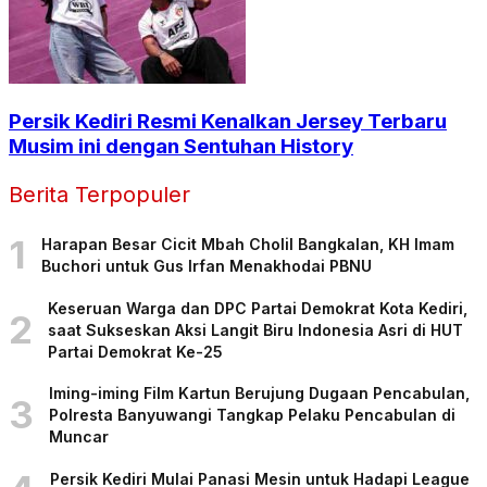
Persik Kediri Resmi Kenalkan Jersey Terbaru
Musim ini dengan Sentuhan History
Berita Terpopuler
1
Harapan Besar Cicit Mbah Cholil Bangkalan, KH Imam
Buchori untuk Gus Irfan Menakhodai PBNU
Keseruan Warga dan DPC Partai Demokrat Kota Kediri,
2
saat Sukseskan Aksi Langit Biru Indonesia Asri di HUT
Partai Demokrat Ke-25
Iming-iming Film Kartun Berujung Dugaan Pencabulan,
3
Polresta Banyuwangi Tangkap Pelaku Pencabulan di
Muncar
Persik Kediri Mulai Panasi Mesin untuk Hadapi League