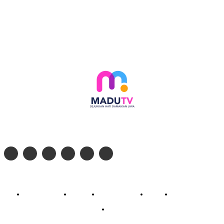
Follow social media kami di:
© 2026 - PT. Madinul Ulum Media Televisi Ummat Tulungagung, Jawa Timur
Profil Madu TV
Redaksi
Pedoman Siber
Kontak
Live Streaming
PodCast