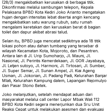
(28/3) mengakibatkan kerusakan di berbagai titik.
Dikonfirmasi melalui sambungan telepon, Kepala
Pelaksana BPBD Kota Kediri Joko Arianto mengatakan
hujan dengan intensitas lebat disertai angin kencang
mengakibatkan satu warung rubuh, satu rumah
mengalami keretakan dan kerusakan berat di bagian
toilet dan dapur akibat abrasi talud.
Selain itu, BPBD juga mencatat sedikitnya ada 18 titik
lokasi pohon atau dahan tumbang yang tersebar di
wilayah Kecamatan Kota, Mojoroto, dan Pesantren.
Antara lain di Jl. Urip Sumoharjo, Jl. Mauni, Jl.
Nasional, Jl. Perintis Kemerdekaan, Jl. GOR Jayabaya,
Jl. Letjen sutoyo, Jl. Harmoni, Jl. Tirtosari, Jl. Sumber,
Jl. Super Semar, Jl. Sunan Ampel, Jl. Kiai Ageng
Usman, Jl. Jokorian, Jl. Padang Padi, Kelurahan Banjar
Mlati, Kelurahan Kampung dalem, Lapangan Rejomulyo
dan Pasar Stono Betek.
Joko melanjutkan, setelah mendapat aduan dari
masyarakat melalui call center Lapor Mbak Wali 112
BPBD Kota Kediri segera menerjunkan dua Sru Unit
Reaksi Cepat untuk melakukan asesmen dan evakuasi