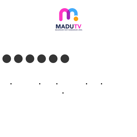
Follow social media kami di:
© 2026 - PT. Madinul Ulum Media Televisi Ummat Tulungagung, Jawa Timur
Profil Madu TV
Redaksi
Pedoman Siber
Kontak
Live Streaming
PodCast