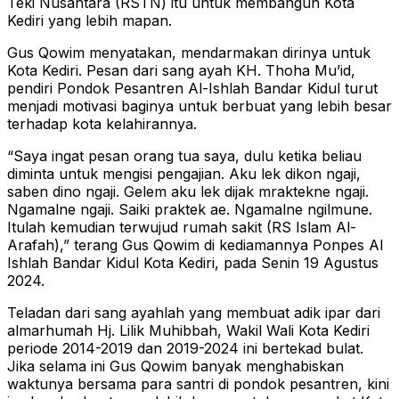
Teki Nusantara (RSTN) itu untuk membangun Kota
Kediri yang lebih mapan.
Gus Qowim menyatakan, mendarmakan dirinya untuk
Kota Kediri. Pesan dari sang ayah KH. Thoha Mu’id,
pendiri Pondok Pesantren Al-Ishlah Bandar Kidul turut
menjadi motivasi baginya untuk berbuat yang lebih besar
terhadap kota kelahirannya.
“Saya ingat pesan orang tua saya, dulu ketika beliau
diminta untuk mengisi pengajian. Aku lek dikon ngaji,
saben dino ngaji. Gelem aku lek dijak mraktekne ngaji.
Ngamalne ngaji. Saiki praktek ae. Ngamalne ngilmune.
Itulah kemudian terwujud rumah sakit (RS Islam Al-
Arafah),” terang Gus Qowim di kediamannya Ponpes Al
Ishlah Bandar Kidul Kota Kediri, pada Senin 19 Agustus
2024.
Teladan dari sang ayahlah yang membuat adik ipar dari
almarhumah Hj. Lilik Muhibbah, Wakil Wali Kota Kediri
periode 2014-2019 dan 2019-2024 ini bertekad bulat.
Jika selama ini Gus Qowim banyak menghabiskan
waktunya bersama para santri di pondok pesantren, kini