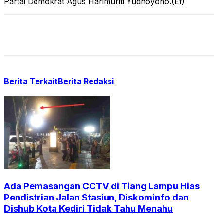
Partai Demokrat Agus Harimuriti Yudhoyono.(Ef)
Berita Terkait
Berita Redaksi
Ada Pemasangan CCTV di Tiang Lampu Hias
Pendistrian Jalan Stasiun, Diskominfo dan
Dishub Kota Kediri Tidak Tahu Menahu